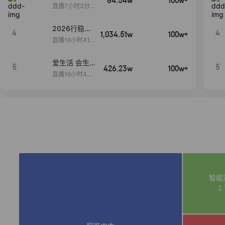
84.54w
100w+
播间新款上
直播7小时3分5
新！！！
9秒
2026行稳致
4
4
1,034.51w
100w+
远
直播16小时41
分3秒
爱生活 会生
5
5
426.23w
100w+
活
直播16小时45
分48秒