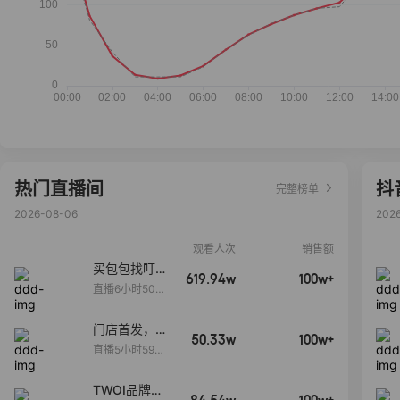
热门直播间
抖
完整榜单
2026-08-06
202
观看人次
销售额
买包包找叮
619.94w
100w+
当,一折购！
直播6小时50分
17秒
门店首发，秋
50.33w
100w+
款大上新！！
直播5小时59分
26秒
TWOI品牌直