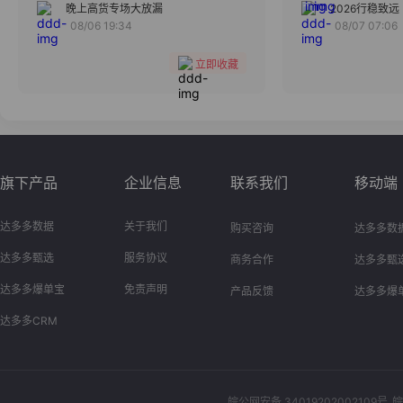
分组
晚上高货专场大放漏
2026行稳致远
08/06 19:34
08/07 07:06
收藏
立即收藏
旗下产品
企业信息
联系我们
移动端
达多多数据
关于我们
购买咨询
达多多数
达多多甄选
服务协议
商务合作
达多多甄
达多多爆单宝
免责声明
产品反馈
达多多爆
达多多CRM
皖公网安备 34019202002109号
皖