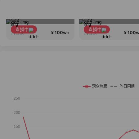
李宁儿童门店爆款赤兔8pro终于有货了，全网销冠刷新历史底价
蔡磊破冰驿站直
直播中
直播中
¥ 100w+
¥ 100
销售额
销售额