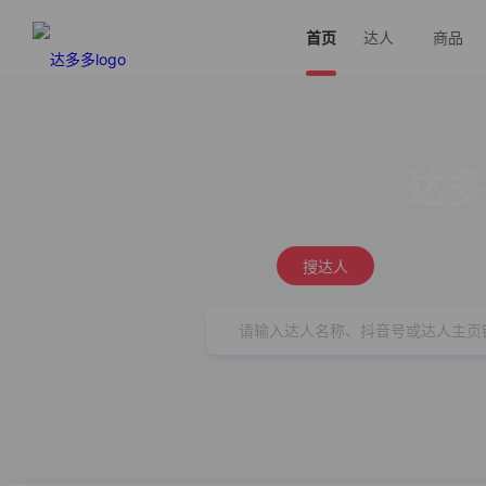
首页
达人
商品
达多
搜达人
搜商品