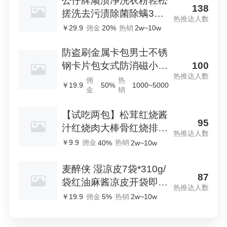
公仔牌顽渍净洗衣粉轻松
138
搓洗去污渍除菌除螨3倍
热推达人数
洁净去渍家用去黄
￥29.9
佣金
热销
20%
2w~10w
防盗刷金属卡包男士不锈
100
钢卡片包女式防消磁小巧
热推达人数
卡盒卡套
佣
热
￥19.9
50%
1000~5000
金
销
【试吃两包】松茸红烧酱
95
汁红烧肉大棒骨红烧排骨
热推达人数
调味酱D
￥9.9
佣金
热销
40%
2w~10w
麦醉侠 湿凉皮7袋*310g/
87
袋红油麻酱凉皮开袋即食
热推达人数
现做现发
￥19.9
佣金
热销
5%
2w~10w