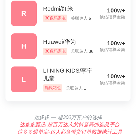
Redmi/红米
100w+
R
预估结算金额
关联达人
3C数码家电
6
Huawei/华为
100w+
H
预估结算金额
关联达人
3C数码家电
36
LI-NING KIDS/李宁
100w+
L
儿童
预估结算金额
关联达人
鞋靴箱包
1
达多多 — 超300万客户的选择
达多多甄选
-超百万达人的抖音高佣选品平台
达多多爆单宝
-达人必备带货订单数据统计工具