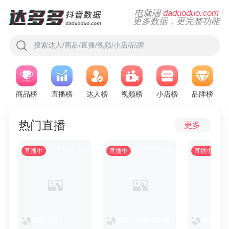
电脑端
daduoduo.com
更多数据，更完整功能
搜索达人/商品/直播/视频/小店/品牌
商品榜
直播榜
达人榜
视频榜
小店榜
品牌榜
热门直播
更多
1.58万人次
6,570人次
直播中
直播中
直播中
提到了你
夏季美白选美白罐，C咖美白罐买正装
央视网联