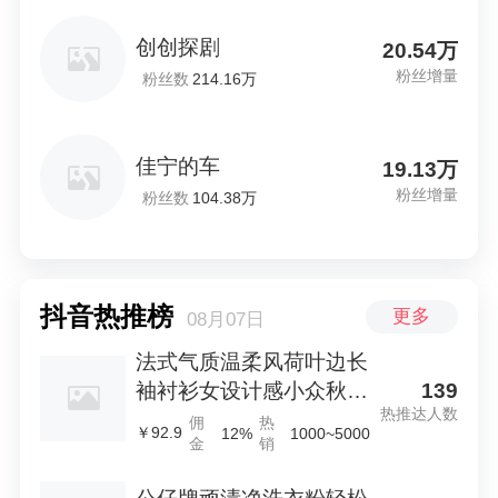
创创探剧
20.54万
粉丝增量
粉丝数
214.16万
佳宁的车
19.13万
粉丝增量
粉丝数
104.38万
抖音热推榜
更多
08月07日
法式气质温柔风荷叶边长
139
袖衬衫女设计感小众秋季
热推达人数
大码mm宽松上衣潮
佣
热
￥92.9
12%
1000~5000
金
销