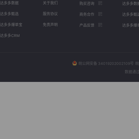
达多多数据
关于我们
购买咨询
达多多数
达多多甄选
服务协议
商务合作
达多多甄
达多多爆单宝
免责声明
产品反馈
达多多爆
达多多CRM
皖公网安备 34019202002109号
皖
数据通