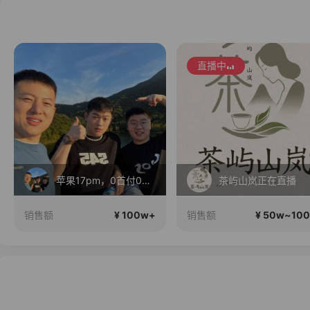
直播中
苹果17pm，0首付0利息！
茶屿山岚正在直播
¥ 100w+
¥ 50w~10
销售额
销售额