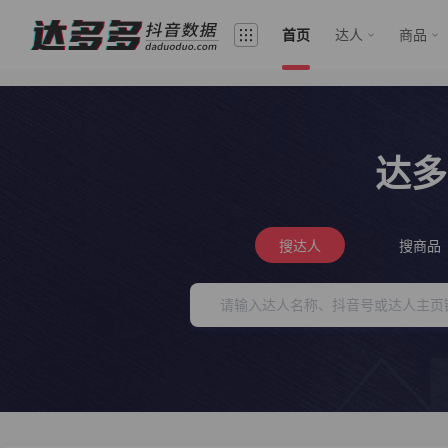
首页
达人
商品
达多
搜达人
搜商品