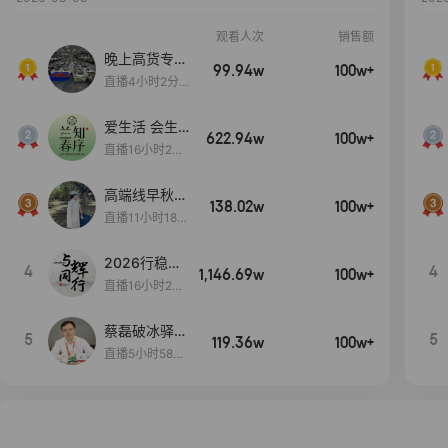
观看人次
销售额
晚上高货专场
99.94w
100w+
大放漏
直播4小时2分5
8秒
爱生活 会生
622.94w
100w+
活
直播16小时24
分31秒
高端线早秋现
138.02w
100w+
货首发
直播11小时18分
50秒
2026行稳致
4
4
1,146.69w
100w+
远
直播16小时20
分34秒
蔡磊破冰驿站
5
5
119.36w
100w+
直播间好物分
直播5小时58分
享
23秒