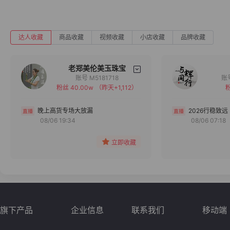
达人收藏
商品收藏
视频收藏
小店收藏
品牌收藏
老郑美伦美玉珠宝
账号 M5181718
粉丝 40.00w
（昨天+1,112）
粉
备注
分组
晚上高货专场大放漏
2026行稳致远
08/06 19:34
08/06 07:18
收藏
立即收藏
旗下产品
企业信息
联系我们
移动端