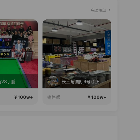
完整榜单
VS丁鹏
长三角国际6号仓正在直播
¥ 100w+
¥ 100w+
销售额
销售额