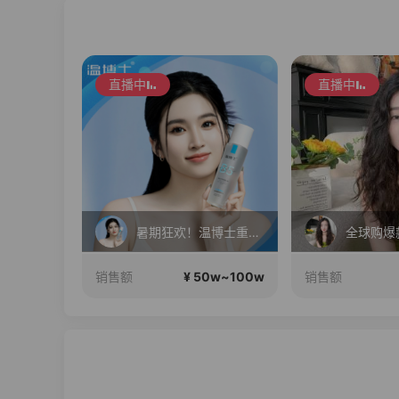
直播中
直播中
在直播
暑期狂欢！温博士重磅福利机制 ! 明星同款套装!限时狂欢！
0w~100w
¥ 50w~100w
销售额
销售额