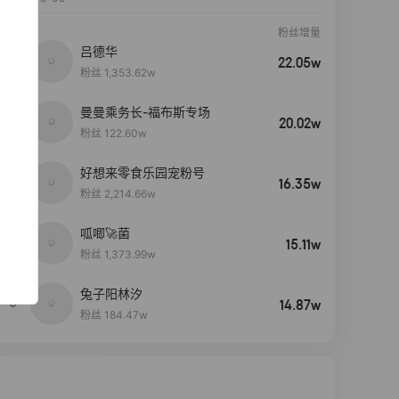
粉丝增量
吕德华
22.05w
粉丝 1,353.62w
曼曼乘务长-福布斯专场
20.02w
粉丝 122.60w
好想来零食乐园宠粉号
16.35w
粉丝 2,214.66w
呱唧🚀菌
4
15.11w
粉丝 1,373.99w
兔子阳林汐
5
14.87w
粉丝 184.47w