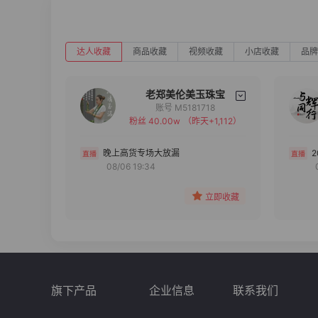
达人收藏
商品收藏
视频收藏
小店收藏
品牌
老郑美伦美玉珠宝
账号 M5181718
粉丝 40.00w
（昨天+1,112）
备注
分组
晚上高货专场大放漏
08/06 19:34
收藏
立即收藏
旗下产品
企业信息
联系我们