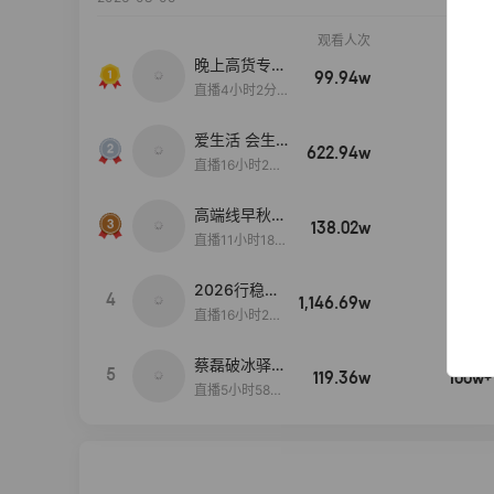
观看人次
销售额
晚上高货专场
99.94w
100w+
大放漏
直播4小时2分5
8秒
爱生活 会生
622.94w
100w+
活
直播16小时24
分31秒
高端线早秋现
138.02w
100w+
货首发
直播11小时18分
50秒
2026行稳致
4
1,146.69w
100w+
远
直播16小时20
分34秒
蔡磊破冰驿站
5
119.36w
100w+
直播间好物分
直播5小时58分
享
23秒