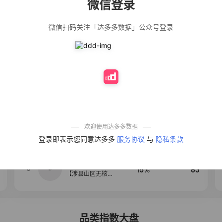
微信登录
佣金
热推达人
微信扫码关注「达多多数据」公众号登录
公仔牌顽渍净洗
20%
153
衣粉轻松搓洗去
污渍除菌除螨3倍
洁净去渍家用去
黄
防盗刷金属卡包
50%
112
男士不锈钢卡片
包女式防消磁小
巧卡盒卡套
法式气质温柔风
12%
109
荷叶边长袖衬衫
女设计感小众秋
季大码mm宽松上
欢迎使用达多多数据
衣潮
【试吃两包】松
4
40%
100
登录即表示您同意达多多
服务协议
与
隐私条款
茸红烧酱汁红烧
肉大棒骨红烧排
骨调味酱D
【净重无添加】
5
15%
83
【涉县山区无核
黑枣】产地直发
新鲜无添加正宗
黑枣圆枣
品类指数大盘