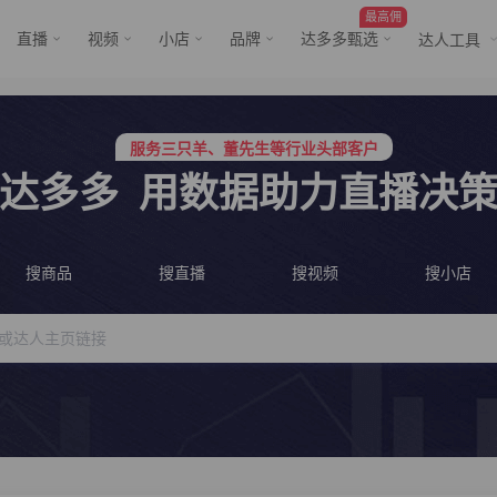
最高佣
直播
视频
小店
品牌
达多多甄选
达人工具
行业价格屠夫，年卡会员低至798/年
服务三只羊、董先生等行业头部客户
行业价格屠夫，年卡会员低至798/年
服务三只羊、董先生等行业头部客户
达多多
用数据助力直播决
搜商品
搜直播
搜视频
搜小店