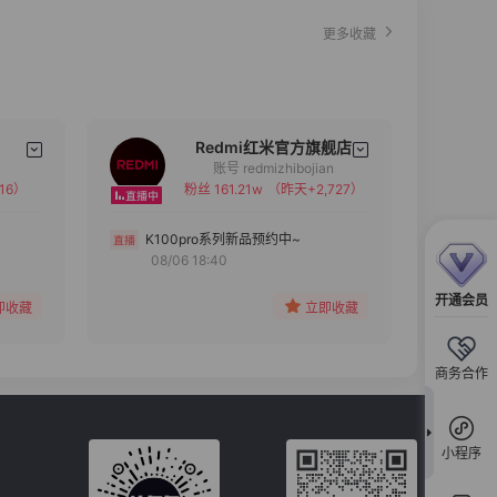
更多收藏
Redmi红米官方旗舰店
账号 redmizhibojian
16）
粉丝 161.21w
（昨天+2,727）
备注
分组
K100pro系列新品预约中~
08/06 18:40
收藏
开通会员
即收藏
立即收藏
商务合作
小程序