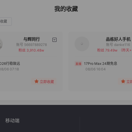
我的收藏
收藏
与辉同行
品栋好人手机
账号 56697889278
账号 danke116
粉丝 3,910.48w
粉丝 79.49w
（昨天+
备注
备注
分组
分组
2026行稳致远
17Pro Max 24期免息
08/06 07:18
08/06 16:04
收藏
收藏
立即收藏
立
移动端