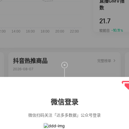
直播GMV指
数
21.7
-10.11
较前日
%
抖音热推商品
完整榜单
2026-08-07
佣金
热推达人
公仔牌顽渍净洗
20%
5,034
衣粉轻松搓洗去
污渍除菌除螨3倍
微信登录
洁净去渍家用去
黄
【净浮生】油污
28%
5,031
净厨房油烟机去
微信扫码关注「达多多数据」公众号登录
重油污去油王污
渍清洁剂油烟净
清洗剂
一品欢【10包鲜