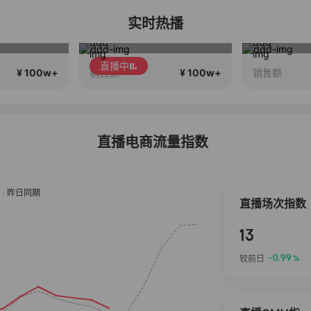
实时热播
维密中国十周年 与你如此闪耀 抖音超级品牌日
今天什么大活动？
高端
直播中
¥ 100w+
¥ 100w+
销售额
销售额
直播电商流量指数
直播场次指数
13
-0.99
较前日
%