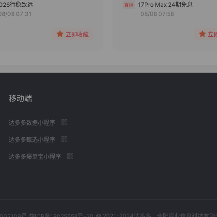
分组
分组
2026行稳致远
17Pro Max 24期免息
08/08 07:31
08/08 07:58
收藏
收藏
立即收藏
立
移动端
达多多数据小程序
达多多甄选小程序
达多多爆单宝小程序
© 2021-2024
002109号
皖ICP备18025558号-20
达多多
，合肥宸业信息科技有限公司，Al