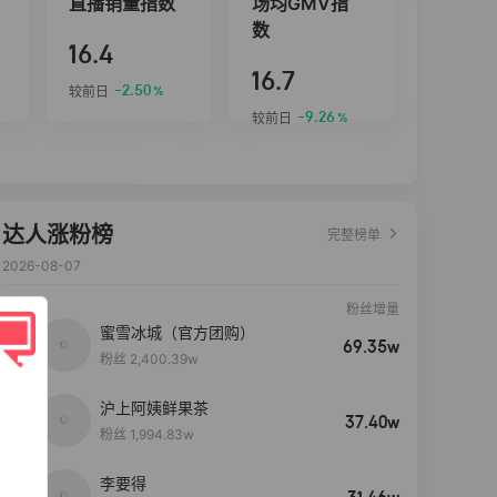
直播销量指数
场均GMV指
数
16.4
16.7
-2.50
较前日
%
-9.26
较前日
%
达人涨粉榜
完整榜单
2026-08-07
粉丝增量
蜜雪冰城（官方团购）
69.35w
粉丝 2,400.39w
沪上阿姨鲜果茶
37.40w
粉丝 1,994.83w
李要得