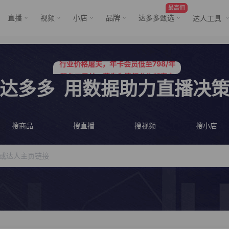
最高佣
直播
视频
小店
品牌
达多多甄选
达人工具
服务三只羊、董先生等行业头部客户
行业价格屠夫，年卡会员低至798/年
服务三只羊、董先生等行业头部客户
行业价格屠夫，年卡会员低至798/年
达多多
用数据助力直播决
搜商品
搜直播
搜视频
搜小店