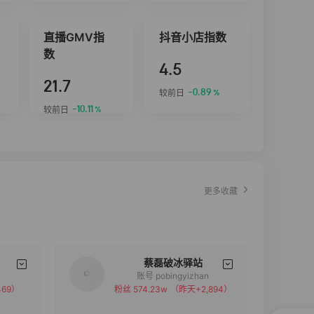
直播GMV指
抖音小店指数
数
4.5
21.7
-0.89
较前日
%
-10.11
较前日
%
更多收藏
蔡磊破冰驿站
账号 pobingyizhan
69）
粉丝 574.23w
（昨天+2,894）
备注