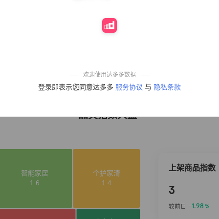
10%
4,241
凉皮】红油麻酱
鲜凉皮现做现发
免煮开袋即食劲
道爽口
艾草抽绳式免撕
4
50%
3,640
垃圾袋大号特厚
自动收口厨房家
用宿舍不脏手实
惠装
麦醉侠 湿凉皮7袋
5
5%
3,554
*310g/袋红油麻
欢迎使用达多多数据
酱凉皮开袋即食
登录即表示您同意达多多
服务协议
与
隐私条款
现做现发
品类指数大盘
上架商品指数
3
-1.98
较前日
%