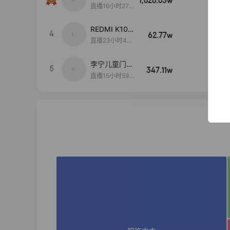
1,020.03w
100w+
远
直播16小时27
分18秒
REDMI K100
4
62.77w
100w+
Pro系列新品
直播23小时40
手机预约开
分23秒
启！
李宁儿童门店
5
347.11w
100w+
爆款赤兔8pr
直播15小时59
o终于有货
分52秒
了，全网销冠
刷新历史底价