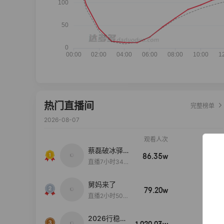
热门直播间
完整榜单
2026-08-07
观看人次
销售额
蔡磊破冰驿站
86.35w
100w+
直播间好物分
直播7小时34分
享
3秒
舅妈来了
79.20w
100w+
直播2小时50分
53秒
2026行稳致