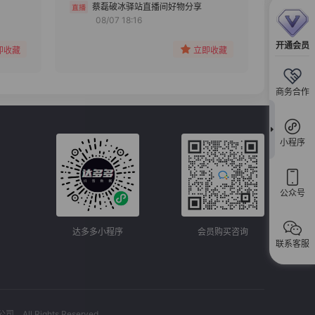
分组
蔡磊破冰驿站直播间好物分享
08/07 18:16
收藏
开通会员
即收藏
立即收藏
商务合作
小程序
公众号
达多多小程序
会员购买咨询
联系客服
l Rights Reserved.