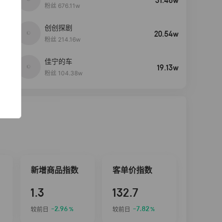
31.46w
粉丝 676.11w
创创探剧
4
20.54w
粉丝 214.16w
佳宁的车
5
19.13w
粉丝 104.38w
新增商品指数
客单价指数
1.3
132.7
-2.96
-7.82
较前日
较前日
%
%