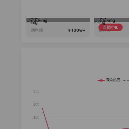
 24期免息
夏季新品搭配分享～
直播中
¥ 100w+
¥ 100w+
销售额
销售额