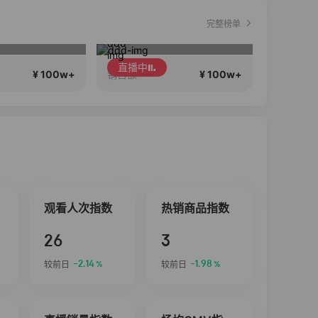
完整榜单
外贸商品 货源充足
Diva女孩们集合啦~意大利料特产来啦！
直播中
¥ 100w+
¥ 100w+
销售额
销售额
观看人次指数
热销商品指数
26
3
-2.14
-1.98
较前日
较前日
%
%