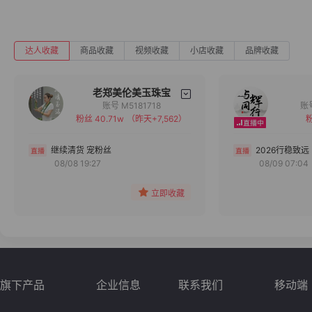
达人收藏
商品收藏
视频收藏
小店收藏
品牌收藏
老郑美伦美玉珠宝
账号 M5181718
粉丝 40.71w
（昨天+7,562）
粉
备注
分组
继续清货 宠粉丝
2026行稳致远
08/08 19:27
08/09 07:04
收藏
立即收藏
旗下产品
企业信息
联系我们
移动端