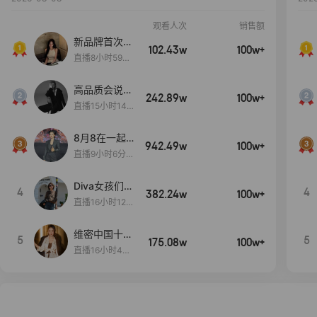
观看人次
销售额
新品牌首次大
102.43w
100w+
上新
直播8小时59分
7秒
高品质会说
242.89w
100w+
话….
直播15小时14
分50秒
8月8在一起
942.49w
100w+
生日献礼盛典
直播9小时6分1
2秒
Diva女孩们集
4
4
382.24w
100w+
合啦~意大利
直播16小时12
料特产来啦！
分
维密中国十周
5
5
175.08w
100w+
年 与你如此
直播16小时48
闪耀 抖音超
分34秒
级品牌日