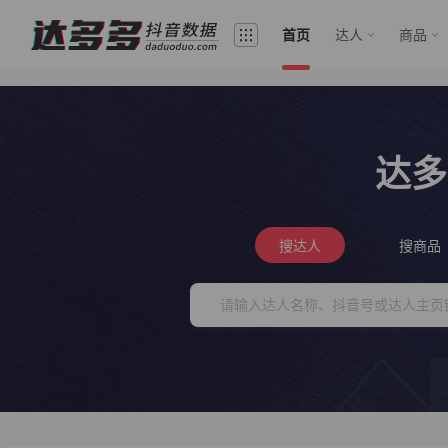
首页
达人
商品
达多
搜达人
搜商品