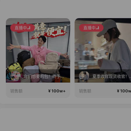
直播中
直播中
你们想要的包！终于来了！包你满意！
夏季收官现货收
¥ 100w+
¥ 100
销售额
销售额