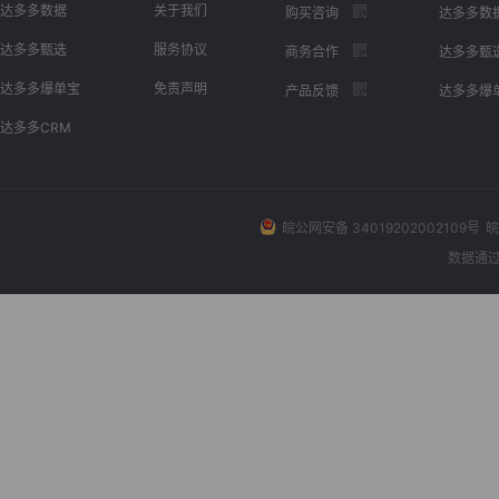
达多多数据
关于我们
购买咨询
达多多数
达多多甄选
服务协议
商务合作
达多多甄
达多多爆单宝
免责声明
产品反馈
达多多爆
达多多CRM
皖公网安备 34019202002109号
皖
数据通