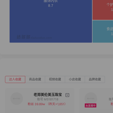
达人收藏
商品收藏
视频收藏
小店收藏
品牌收藏
老郑美伦美玉珠宝
账号 M5181718
粉丝 39.89w
（昨天+1,651）
粉
备注