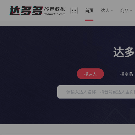
首页
达人
商品
达多
搜达人
搜商品