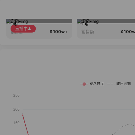
不老基因很多明星都在用，好评率高于同行96%
王孟南VS丁鹏
直播中
¥ 100w+
¥ 100
销售额
销售额