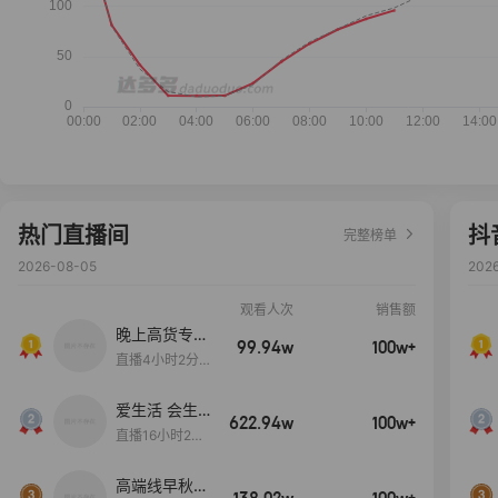
热门直播间
抖
完整榜单
2026-08-05
202
观看人次
销售额
晚上高货专场
99.94w
100w+
大放漏
直播4小时2分5
8秒
爱生活 会生
622.94w
100w+
活
直播16小时24
分31秒
高端线早秋现