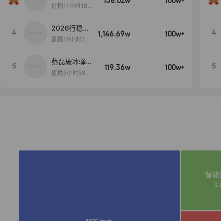
138.02w
100w+
货首发
直播11小时18分
50秒
2026行稳致
4
4
1,146.69w
100w+
远
直播16小时20
分34秒
蔡磊破冰驿站
5
5
119.36w
100w+
直播间好物分
直播5小时58分
享
23秒