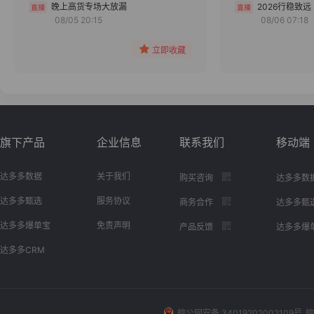
分组
晚上高货专场大放漏
2026行稳致远
08/05 20:15
08/06 07:18
收藏
立即收藏
旗下产品
企业信息
联系我们
移动端
达多多数据
关于我们
购买咨询
达多多数
达多多甄选
服务协议
商务合作
达多多甄
达多多爆单宝
免责声明
产品反馈
达多多爆
达多多CRM
皖公网安备 34019202002109号
皖