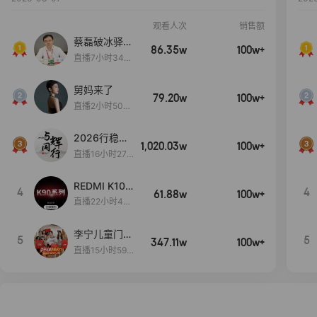
观看人次
销售额
蔡磊破冰驿站
86.35w
100w+
直播间好物分
直播7小时34分
享
3秒
舅妈来了
79.20w
100w+
直播2小时50分
53秒
2026行稳致
1,020.03w
100w+
远
直播16小时27
分18秒
REDMI K100
4
4
61.88w
100w+
Pro系列新品
直播22小时45
手机预约开
分11秒
启！
李宁儿童门店
5
5
347.11w
100w+
爆款赤兔8pr
直播15小时59
o终于有货
分52秒
了，全网销冠
刷新历史底价