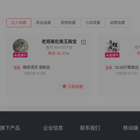
达人收藏
商品收藏
视频收藏
小店收藏
品牌收藏
老郑美伦美玉珠宝
账号 M5181718
粉丝 40.51w
粉
备注
分组
继续清货 宠粉丝
2026行稳致远
08/08 11:46
08/08 07:31
收藏
立即收藏
旗下产品
企业信息
联系我们
移动端