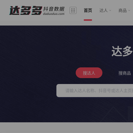
首页
达人
商品
达多
搜达人
搜商品