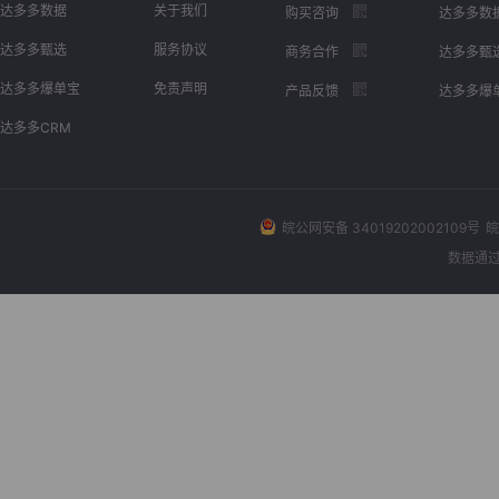
达多多数据
关于我们
购买咨询
达多多数
达多多甄选
服务协议
商务合作
达多多甄
达多多爆单宝
免责声明
产品反馈
达多多爆
达多多CRM
皖公网安备 34019202002109号
皖
数据通