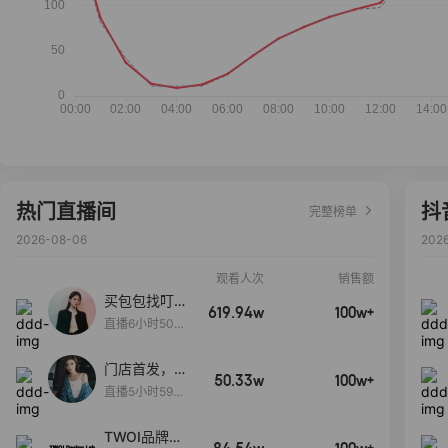
热门直播间
抖
完整榜单
2026-08-06
202
观看人次
销售额
买包包找叮
619.94w
100w+
当,一折购！
直播6小时50分
17秒
门店首发，秋
50.33w
100w+
款大上新！！
直播5小时59分
26秒
TWOI品牌直