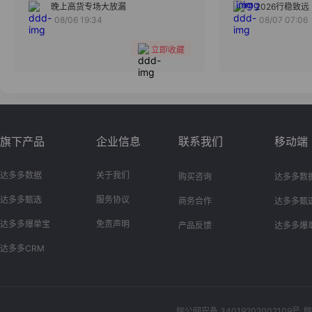
分组
晚上高货专场大放漏
2026行稳致远
08/06 19:34
08/07 07:06
收藏
立即收藏
旗下产品
企业信息
联系我们
移动端
达多多数据
关于我们
购买咨询
达多多数
达多多甄选
服务协议
商务合作
达多多甄
达多多爆单宝
免责声明
产品反馈
达多多爆
达多多CRM
皖公网安备 34019202002109号
皖