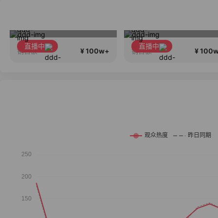
李宁儿童门店爆款赤兔8pro终于有货了，全网销冠刷新历史底价
娘娘NNS正在直播
直播中
直播中
¥ 100w+
¥ 100
销售额
销售额