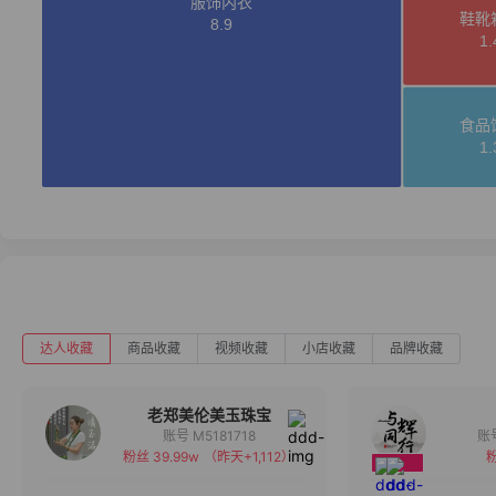
达人收藏
商品收藏
视频收藏
小店收藏
品牌收藏
老郑美伦美玉珠宝
账号 M5181718
粉丝 39.99w
（昨天+1,112）
粉
备注