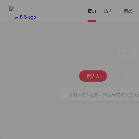
首页
达人
商品
达多
搜达人
搜商品