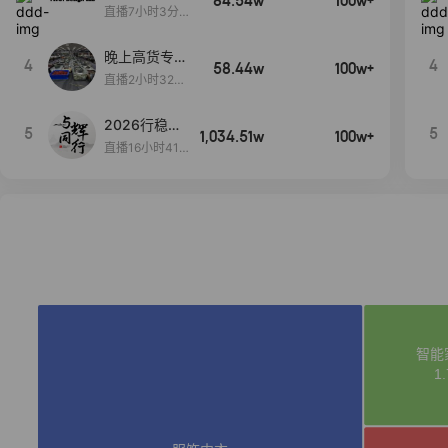
84.54w
100w+
播间新款上
直播7小时3分5
新！！！
9秒
晚上高货专场
4
4
58.44w
100w+
大放漏
直播2小时32分
42秒
2026行稳致
5
5
1,034.51w
100w+
远
直播16小时41
分3秒