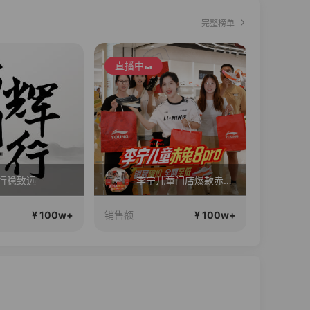
完整榜单
直播中
直播中
6行稳致远
李宁儿童门店爆款赤兔8pro终于有货了，全网销冠刷新历史底价
娘
¥ 100w+
¥ 100w+
销售额
销售额