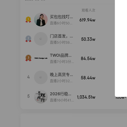
观看人次
销售额
买包包找叮
619.94w
100w+
当,一折购！
直播6小时50分
17秒
门店首发，秋
50.33w
100w+
款大上新！！
直播5小时59分
26秒
TWOI品牌直
84.54w
100w+
播间新款上
直播7小时3分5
新！！！
9秒
晚上高货专场
4
58.44w
100w+
大放漏
直播2小时32分
42秒
2026行稳致
5
1,034.51w
100w+
远
直播16小时41
分3秒