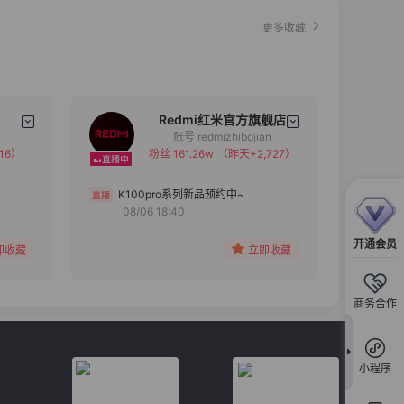
更多收藏
Redmi红米官方旗舰店
账号 redmizhibojian
16）
粉丝 161.26w
（昨天+2,727）
备注
分组
K100pro系列新品预约中~
08/06 18:40
收藏
开通会员
即收藏
立即收藏
商务合作
小程序