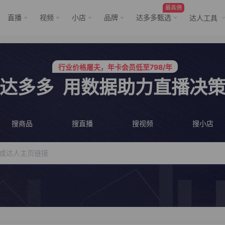
最高佣
直播
视频
小店
品牌
达多多甄选
达人工具
服务三只羊、董先生等行业头部客户
行业价格屠夫，年卡会员低至798/年
服务三只羊、董先生等行业头部客户
行业价格屠夫，年卡会员低至798/年
达多多
用数据助力直播决
搜商品
搜直播
搜视频
搜小店