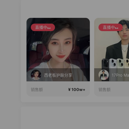
直播中
直播中
鹏
西老板护肤分享
17Pro 
¥ 100w+
¥ 100w+
销售额
销售额