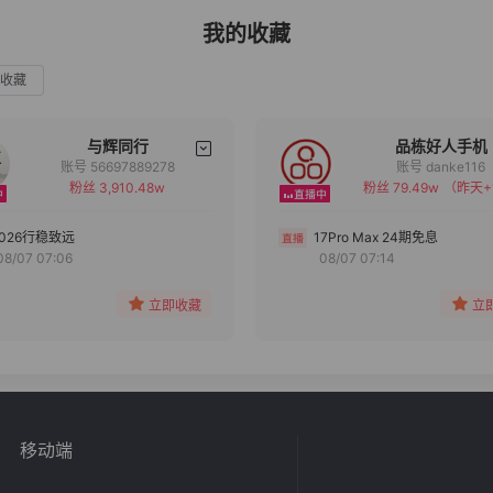
我的收藏
收藏
与辉同行
品栋好人手机
账号 56697889278
账号 danke116
粉丝 3,910.48w
粉丝 79.49w
（昨天+
备注
备注
分组
分组
2026行稳致远
17Pro Max 24期免息
08/07 07:06
08/07 07:14
收藏
收藏
立即收藏
立
移动端