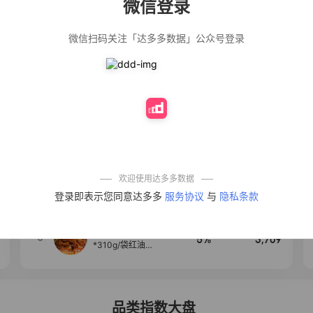
微信登录
佣金
热推达人
微信扫码关注「达多多数据」公众号登录
【净浮生】油污
28%
5,271
净厨房油烟机去
重油污去油王污
渍清洁剂油烟净
清洗剂
公仔牌顽渍净洗
20%
5,149
衣粉轻松搓洗去
污渍除菌除螨3倍
洁净去渍家用去
黄
一品欢【10包鲜
10%
4,321
凉皮】红油麻酱
鲜凉皮现做现发
免煮开袋即食劲
欢迎使用达多多数据
道爽口
艾草抽绳式免撕
4
50%
4,154
登录即表示您同意达多多
服务协议
与
隐私条款
垃圾袋大号特厚
自动收口厨房家
用宿舍不脏手实
惠装
麦醉侠 湿凉皮7袋
5
5%
3,709
*310g/袋红油麻
酱凉皮开袋即食
现做现发
品类指数大盘