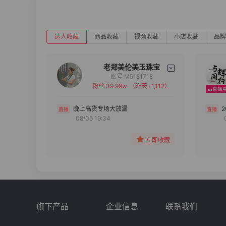
达人收藏
商品收藏
视频收藏
小店收藏
品牌
老郑美伦美玉珠宝
账号 M5181718
粉丝 39.99w
（昨天+1,112）
备注
分组
晚上高货专场大放漏
08/06 19:34
收藏
立即收藏
旗下产品
企业信息
联系我们