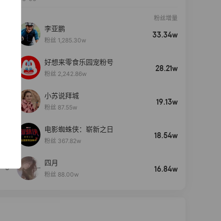
粉丝增量
李亚鹏
33.34w
粉丝 1,285.30w
好想来零食乐园宠粉号
28.21w
粉丝 2,242.86w
小苏说拜城
19.13w
粉丝 87.55w
电影蜘蛛侠：崭新之日
4
18.54w
粉丝 367.82w
四月
5
16.84w
粉丝 88.00w