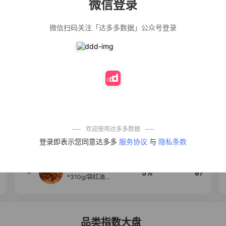
微信登录
佣金
热推达人
微信扫码关注「达多多数据」公众号登录
法式气质温柔风
12%
139
荷叶边长袖衬衫
女设计感小众秋
季大码mm宽松上
衣潮
公仔牌顽渍净洗
20%
138
衣粉轻松搓洗去
污渍除菌除螨3倍
洁净去渍家用去
黄
防盗刷金属卡包
50%
100
男士不锈钢卡片
包女式防消磁小
巧卡盒卡套
欢迎使用达多多数据
【试吃两包】松
4
40%
95
登录即表示您同意达多多
服务协议
与
隐私条款
茸红烧酱汁红烧
肉大棒骨红烧排
骨调味酱D
麦醉侠 湿凉皮7袋
5
5%
87
*310g/袋红油麻
酱凉皮开袋即食
现做现发
品类指数大盘