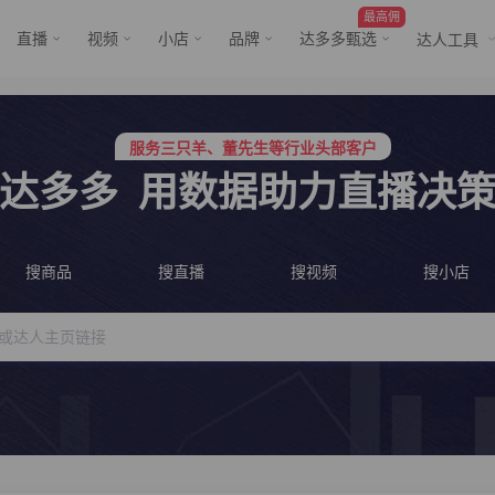
最高佣
直播
视频
小店
品牌
达多多甄选
达人工具
服务三只羊、董先生等行业头部客户
行业价格屠夫，年卡会员低至798/年
服务三只羊、董先生等行业头部客户
行业价格屠夫，年卡会员低至798/年
达多多
用数据助力直播决
搜商品
搜直播
搜视频
搜小店