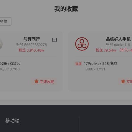
我的收藏
收藏
与辉同行
品栋好人手机
账号 56697889278
账号 danke116
粉丝 3,910.48w
粉丝 79.54w
（昨天+4
备注
备注
分组
分组
2026行稳致远
17Pro Max 24期免息
08/07 07:06
08/07 17:31
收藏
收藏
立即收藏
立
移动端