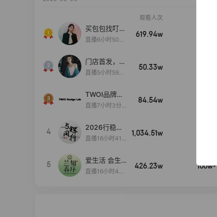
观看人次
销售额
买包包找叮
619.94w
100w+
当,一折购！
直播6小时50分
17秒
门店首发，秋
50.33w
100w+
款大上新！！
直播5小时59分
26秒
TWOI品牌直
84.54w
100w+
播间新款上
直播7小时3分5
新！！！
9秒
2026行稳致
4
1,034.51w
100w+
远
直播16小时41
分3秒
爱生活 会生
5
426.23w
100w+
活
直播16小时45
分48秒