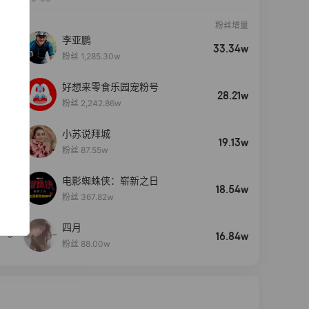
粉丝增量
李亚鹏
33.34w
粉丝 1,285.30w
好想来零食乐园宠粉号
28.21w
粉丝 2,242.86w
小苏说拜城
19.13w
粉丝 87.55w
电影蜘蛛侠：崭新之日
4
18.54w
粉丝 367.82w
四月
5
16.84w
粉丝 88.00w