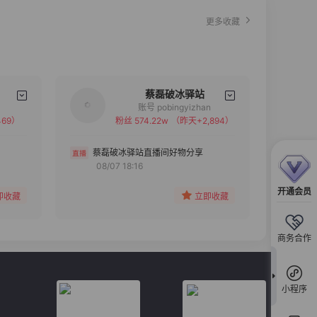
更多收藏
蔡磊破冰驿站
账号 pobingyizhan
69）
粉丝 574.22w
（昨天+2,894）
备注
分组
蔡磊破冰驿站直播间好物分享
08/07 18:16
收藏
开通会员
即收藏
立即收藏
商务合作
小程序