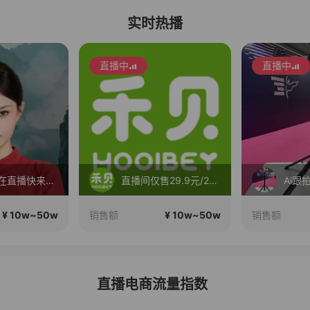
实时热播
直播中
直播中
小师妹正在直播快来看看吧~
直播间仅售29.9元/2支，禾贝儿童防蛀牙膏【买一发二】！
¥ 10w~50w
¥ 10w~50w
销售额
销售额
直播电商流量指数