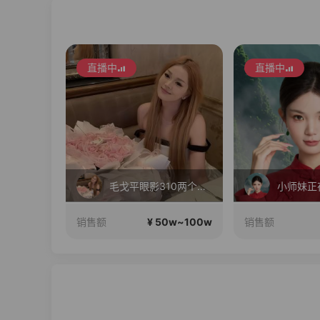
直播中
直播中
七夕情人节 大牌数码 疯狂补贴
毛戈平眼影310两个正装！
0w~100w
¥ 50w~100w
销售额
销售额