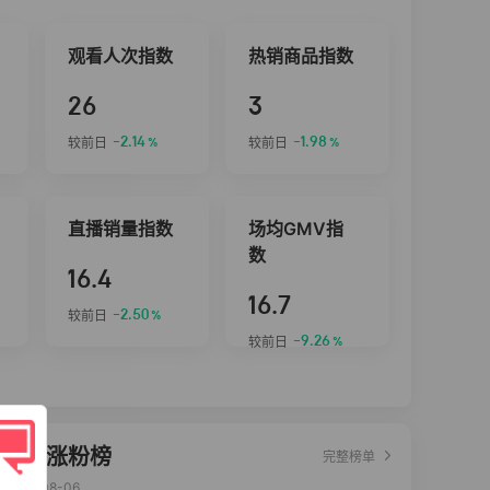
观看人次指数
热销商品指数
26
3
-2.14
-1.98
较前日
较前日
%
%
直播销量指数
场均GMV指
数
16.4
16.7
-2.50
较前日
%
-9.26
较前日
%
达人涨粉榜
完整榜单
2026-08-06