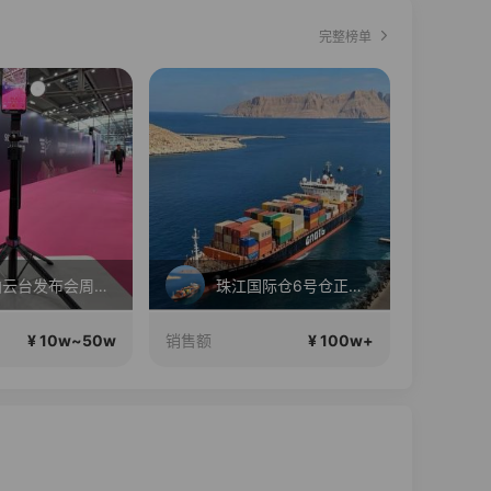
完整榜单
Ai跟拍云台发布会周年大促
珠江国际仓6号仓正在直播
¥ 10w~50w
¥ 100w+
销售额
销售额