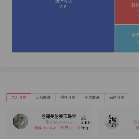
达人收藏
商品收藏
视频收藏
小店收藏
品牌收藏
老郑美伦美玉珠宝
账号 M5181718
粉丝 39.96w
（昨天+1,112）
粉
备注