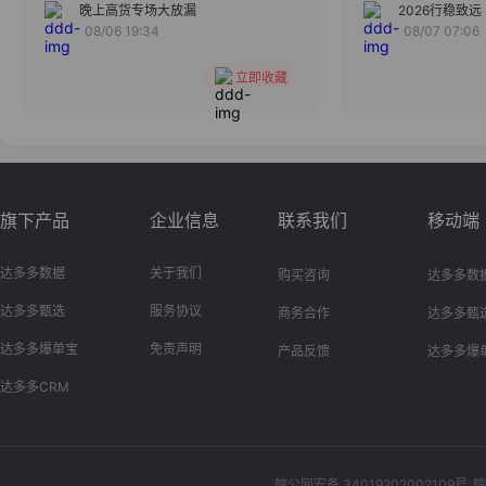
分组
晚上高货专场大放漏
2026行稳致远
08/06 19:34
08/07 07:06
收藏
立即收藏
旗下产品
企业信息
联系我们
移动端
达多多数据
关于我们
购买咨询
达多多数
达多多甄选
服务协议
商务合作
达多多甄
达多多爆单宝
免责声明
产品反馈
达多多爆
达多多CRM
皖公网安备 34019202002109号
皖