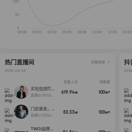
热门直播间
抖
完整榜单
2026-08-06
202
观看人次
销售额
买包包找叮
619.94w
100w+
当,一折购！
直播6小时50分
17秒
门店首发，秋
50.33w
100w+
款大上新！！
直播5小时59分
26秒
TWOI品牌直