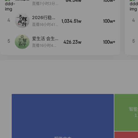
84.54w
100w+
播间新款上
直播7小时3分5
新！！！
9秒
2026行稳致
4
4
1,034.51w
100w+
远
直播16小时41
分3秒
爱生活 会生
5
5
426.23w
100w+
活
直播16小时45
分48秒