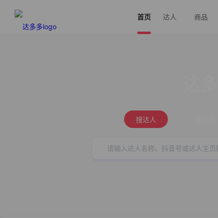
首页
达人
商品
达多
搜达人
搜商品