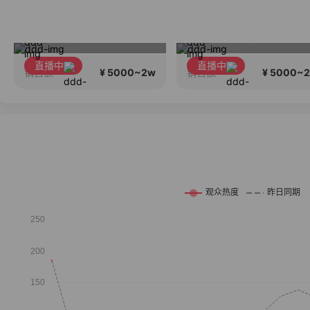
首尔新品发布！
中国网韩束男士专场！男士小白泥洗面
直播中
直播中
¥ 5000~2w
¥ 5000~
销售额
销售额