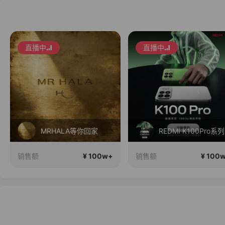
直播中
直播中
MRHALA等你回家
RE
¥ 100w+
¥ 100
销售额
销售额