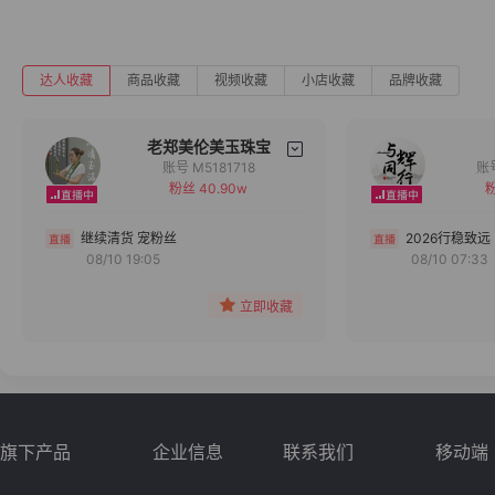
达人收藏
商品收藏
视频收藏
小店收藏
品牌收藏
老郑美伦美玉珠宝
账号 M5181718
粉丝 40.90w
粉
备注
分组
继续清货 宠粉丝
2026行稳致远
08/10 19:05
08/10 07:33
收藏
立即收藏
旗下产品
企业信息
联系我们
移动端