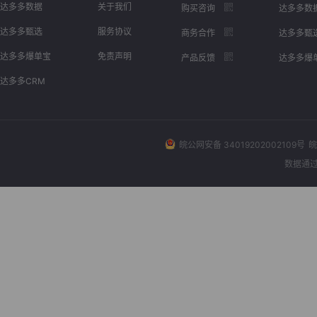
达多多数据
关于我们
购买咨询
达多多数
达多多甄选
服务协议
商务合作
达多多甄
达多多爆单宝
免责声明
产品反馈
达多多爆
达多多CRM
皖公网安备 34019202002109号
皖
数据通