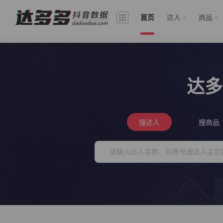
首页
达人
商品
达多
搜达人
搜商品