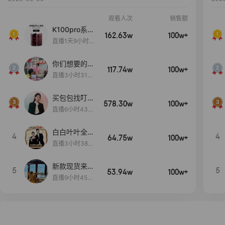
观看人次
销售额
K100pro系列
162.63w
100w+
新品预约中~
直播1天9小时4
7分52秒
你们想要的
117.74w
100w+
包！终于来
直播3小时31分
了！包你满
30秒
意！
买包包找叮
578.30w
100w+
当,一折购！
直播6小时43分
2秒
白白叶叶全品
4
4
64.75w
100w+
类好物补贴节
直播3小时38分
~
57秒
新款现货来了
5
5
53.94w
100w+
～
直播9小时45分
2秒