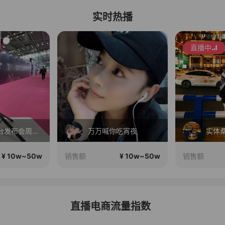
实时热播
直播中
Ai跟拍云台发布会周年大促
万万喊你吃宵夜
¥ 10w~50w
¥ 10w~50w
销售额
销售额
直播电商流量指数