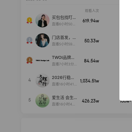
观看人次
销售额
买包包找叮
619.94w
100w+
当,一折购！
直播6小时50分
17秒
门店首发，秋
50.33w
100w+
款大上新！！
直播5小时59分
26秒
TWOI品牌直
84.54w
100w+
播间新款上
直播7小时3分5
新！！！
9秒
2026行稳致
4
1,034.51w
100w+
远
直播16小时41
分3秒
爱生活 会生
5
426.23w
100w+
活
直播16小时45
分48秒