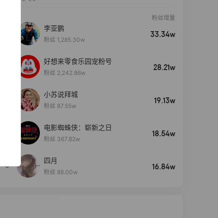
粉丝增量
李亚鹏
33.34w
粉丝 1,285.30w
好想来零食乐园宠粉号
28.21w
粉丝 2,242.86w
小苏说拜城
19.13w
粉丝 87.55w
电影蜘蛛侠：崭新之日
4
18.54w
粉丝 367.82w
四月
5
16.84w
粉丝 88.00w