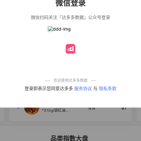
微信登录
佣金
热推达人
微信扫码关注「达多多数据」公众号登录
法式气质温柔风
12%
139
荷叶边长袖衬衫
女设计感小众秋
季大码mm宽松上
衣潮
公仔牌顽渍净洗
20%
138
衣粉轻松搓洗去
污渍除菌除螨3倍
洁净去渍家用去
黄
防盗刷金属卡包
50%
100
男士不锈钢卡片
包女式防消磁小
巧卡盒卡套
欢迎使用达多多数据
【试吃两包】松
4
40%
95
登录即表示您同意达多多
服务协议
与
隐私条款
茸红烧酱汁红烧
肉大棒骨红烧排
骨调味酱D
麦醉侠 湿凉皮7袋
5
5%
87
*310g/袋红油麻
酱凉皮开袋即食
现做现发
品类指数大盘