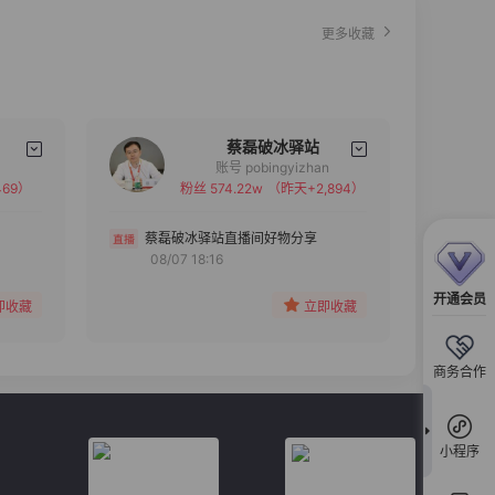
更多收藏
蔡磊破冰驿站
账号 pobingyizhan
69）
粉丝 574.22w
（昨天+2,894）
备注
分组
蔡磊破冰驿站直播间好物分享
08/07 18:16
收藏
开通会员
即收藏
立即收藏
商务合作
小程序