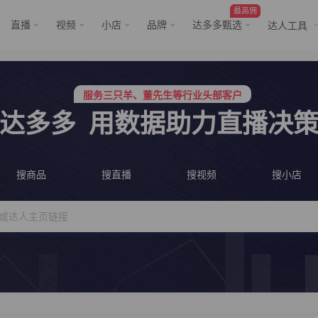
最高佣
直播
视频
小店
品牌
达多多甄选
达人工具
服务三只羊、董先生等行业头部客户
行业价格屠夫，年卡会员低至798/年
服务三只羊、董先生等行业头部客户
行业价格屠夫，年卡会员低至798/年
达多多
用数据助力直播决
搜商品
搜直播
搜视频
搜小店