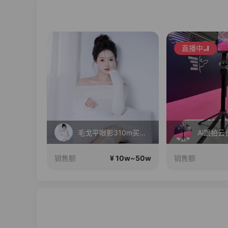
直播中
在直播
毛戈平眼影310m买正送正！
10w~50w
¥ 10w~50w
销售额
销售额