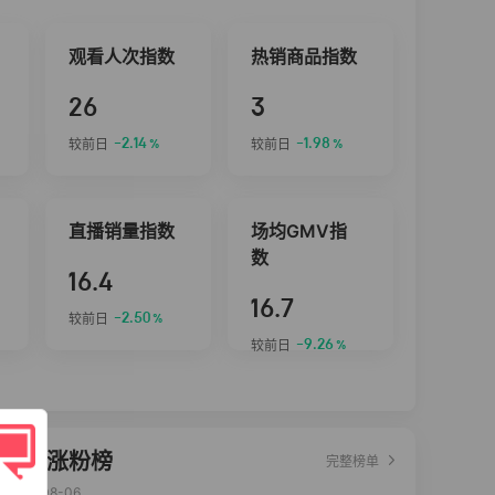
观看人次指数
热销商品指数
26
3
-2.14
-1.98
较前日
较前日
%
%
直播销量指数
场均GMV指
数
16.4
16.7
-2.50
较前日
%
-9.26
较前日
%
达人涨粉榜
完整榜单
2026-08-06