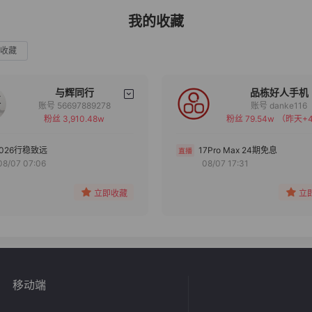
我的收藏
收藏
与辉同行
品栋好人手机
账号 56697889278
账号 danke116
粉丝 3,910.48w
粉丝 79.54w
（昨天+4
备注
备注
分组
分组
2026行稳致远
17Pro Max 24期免息
08/07 07:06
08/07 17:31
收藏
收藏
立即收藏
立
移动端