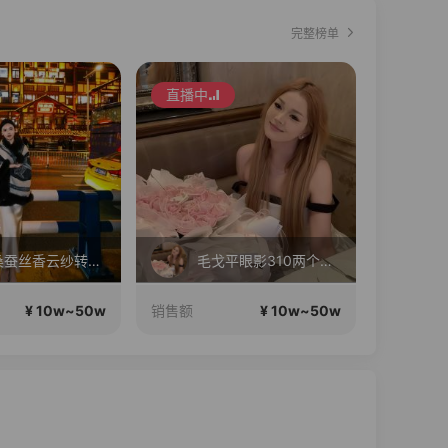
完整榜单
直播中
实体桑蚕丝香云纱转线上
毛戈平眼影310两个正装！
¥ 10w~50w
¥ 10w~50w
销售额
销售额