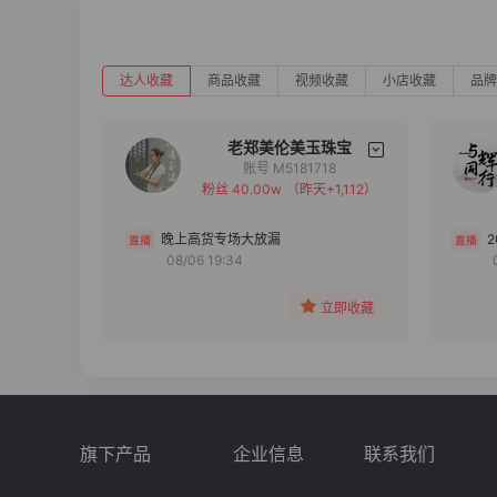
达人收藏
商品收藏
视频收藏
小店收藏
品牌
老郑美伦美玉珠宝
账号 M5181718
粉丝 40.00w
（昨天+1,112）
备注
分组
晚上高货专场大放漏
08/06 19:34
收藏
立即收藏
旗下产品
企业信息
联系我们