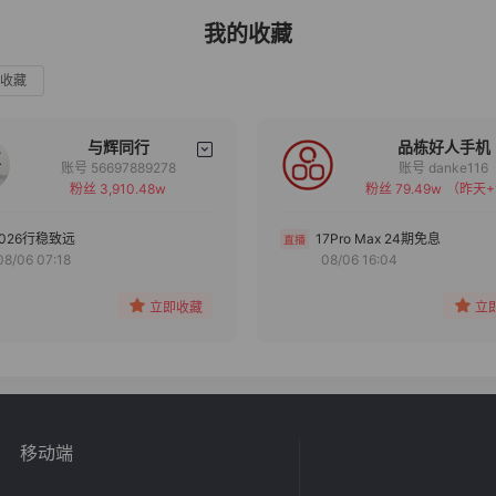
我的收藏
收藏
与辉同行
品栋好人手机
账号 56697889278
账号 danke116
粉丝 3,910.48w
粉丝 79.49w
（昨天+
备注
备注
分组
分组
2026行稳致远
17Pro Max 24期免息
08/06 07:18
08/06 16:04
收藏
收藏
立即收藏
立
移动端