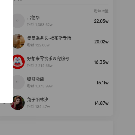
粉丝增量
吕德华
22.05w
粉丝 1,353.62w
曼曼乘务长-福布斯专场
20.02w
粉丝 122.60w
好想来零食乐园宠粉号
16.35w
粉丝 2,214.66w
呱唧🚀菌
4
15.11w
粉丝 1,373.99w
兔子阳林汐
5
14.87w
粉丝 184.47w