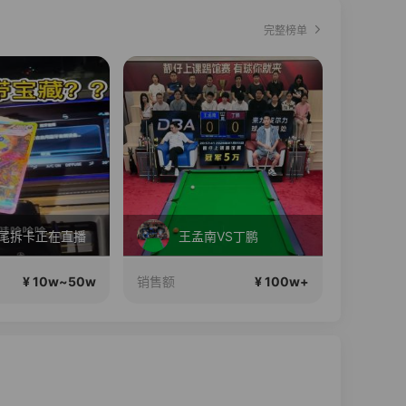
完整榜单
直播中
九尾拆卡正在直播
王孟南VS丁鹏
¥ 10w~50w
¥ 100w+
销售额
销售额