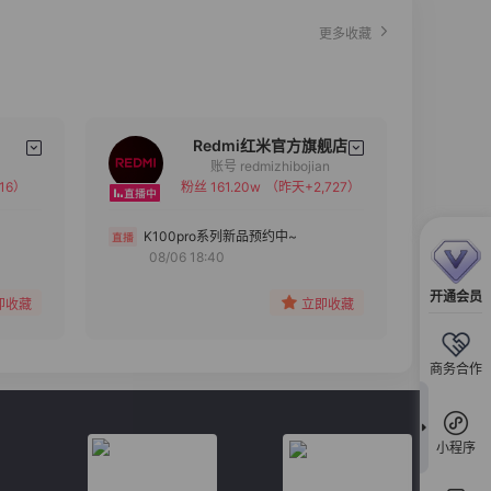
更多收藏
Redmi红米官方旗舰店
账号 redmizhibojian
16）
粉丝 161.20w
（昨天+2,727）
备注
分组
K100pro系列新品预约中~
08/06 18:40
收藏
开通会员
即收藏
立即收藏
商务合作
小程序