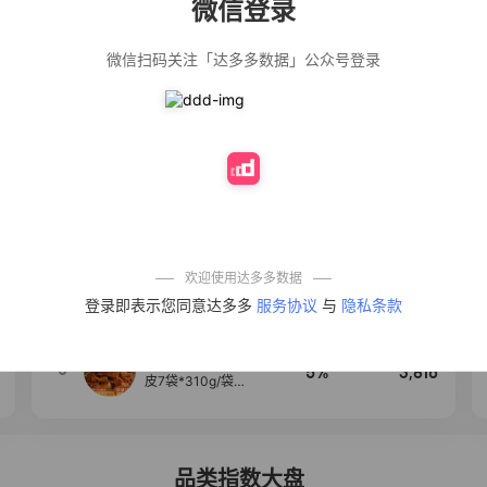
微信登录
佣金
热推达人
微信扫码关注「达多多数据」公众号登录
【净浮生】油污
28%
5,199
净厨房油烟机去
重油污去油王污
渍清洁剂油烟净
清洗剂
公仔牌顽渍净洗
20%
5,177
衣粉轻松搓洗去
污渍除菌除螨3倍
洁净去渍家用去
黄
【75只装】手提
50%
4,303
式垃圾袋子穿绳
加厚家用宿舍塑
料袋厨房抽绳式
欢迎使用达多多数据
垃圾袋
一品欢【10包鲜
4
10%
4,286
登录即表示您同意达多多
服务协议
与
隐私条款
凉皮】红油麻酱
鲜凉皮现做现发
免煮开袋即食劲
道爽口
【麦醉侠】湿凉
5
5%
3,816
皮7袋*310g/袋红
油麻酱凉皮开袋
即食速食现做现
发
品类指数大盘