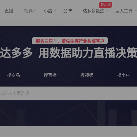
最高佣
直播
视频
小店
品牌
达多多甄选
达人工具
服务三只羊、董先生等行业头部客户
行业价格屠夫，年卡会员低至798/年
服务三只羊、董先生等行业头部客户
行业价格屠夫，年卡会员低至798/年
达多多
用数据助力直播决
搜商品
搜直播
搜视频
搜小店