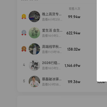
观看人次
销售额
晚上高货专场
99.94w
100w+
大放漏
直播4小时2分5
8秒
爱生活 会生
622.94w
100w+
活
直播16小时24
分31秒
高端线早秋现
138.02w
100w+
货首发
直播11小时18分
50秒
2026行稳致
4
1,146.69w
100w+
远
直播16小时20
分34秒
蔡磊破冰驿站
5
119.36w
100w+
直播间好物分
直播5小时58分
享
23秒