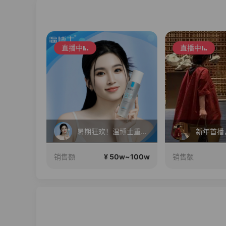
直播中
直播中
红米K100Pro11号发布，三星Fold8折叠屏现货！
暑期狂欢！温博士重磅福利机制 ! 明星同款套装!限时狂欢！
新年首播
0w~100w
¥ 50w~100w
销售额
销售额