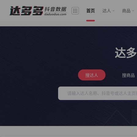
首页
达人
商品
达多
搜达人
搜商品