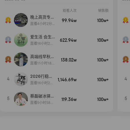
观看人次
销售额
晚上高货专场
99.94w
100w+
大放漏
直播4小时2分5
8秒
爱生活 会生
622.94w
100w+
活
直播16小时24
分31秒
高端线早秋现
138.02w
100w+
货首发
直播11小时18分
50秒
2026行稳致
4
4
1,146.69w
100w+
远
直播16小时20
分34秒
蔡磊破冰驿站
5
5
119.36w
100w+
直播间好物分
直播5小时58分
享
23秒