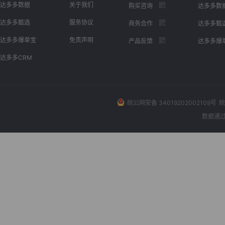
达多多数据
关于我们
购买咨询
达多多数
达多多甄选
服务协议
商务合作
达多多甄
达多多爆单宝
免责声明
产品反馈
达多多爆
达多多CRM
皖公网安备 34019202002109号
皖
数据通