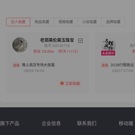
达人收藏
商品收藏
视频收藏
小店收藏
品牌收藏
老郑美伦美玉珠宝
账号 M5181718
粉丝 39.99w
（昨天+1,112）
粉
备注
分组
晚上高货专场大放漏
2026行稳致远
08/06 19:34
08/07 07:06
收藏
立即收藏
旗下产品
企业信息
联系我们
移动端