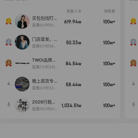
观看人次
销售额
买包包找叮
619.94w
100w+
当,一折购！
直播6小时50分
17秒
门店首发，秋
50.33w
100w+
款大上新！！
直播5小时59分
26秒
TWOI品牌直
84.54w
100w+
播间新款上
直播7小时3分5
新！！！
9秒
晚上高货专场
4
4
58.44w
100w+
大放漏
直播2小时32分
42秒
2026行稳致
5
5
1,034.51w
100w+
远
直播16小时41
分3秒