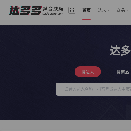
首页
达人
商品
达多
搜达人
搜商品