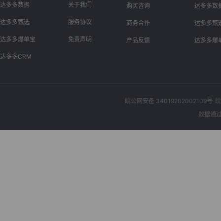
达多多数据
关于我们
购买咨询
达多多数
达多多甄选
服务协议
商务合作
达多多甄
达多多爆单宝
免责声明
产品反馈
达多多爆
达多多CRM
皖公网安备 34019202002109号
皖
数据通