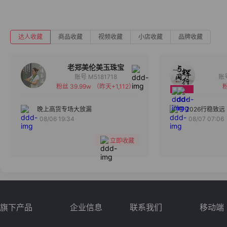
达人收藏
商品收藏
视频收藏
小店收藏
品牌收藏
老郑美伦美玉珠宝
账号 M5181718
粉丝 39.99w
（昨天+1,112）
粉
备注
分组
晚上高货专场大放漏
2026行稳致远
08/06 19:34
08/07 07:06
收藏
立即收藏
旗下产品
企业信息
联系我们
移动端