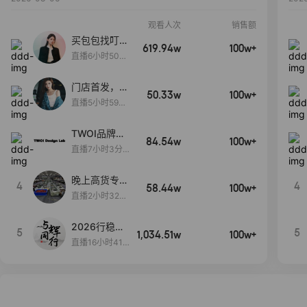
观看人次
销售额
买包包找叮
619.94w
100w+
当,一折购！
直播6小时50分
17秒
门店首发，秋
50.33w
100w+
款大上新！！
直播5小时59分
26秒
TWOI品牌直
84.54w
100w+
播间新款上
直播7小时3分5
新！！！
9秒
晚上高货专场
4
4
58.44w
100w+
大放漏
直播2小时32分
42秒
2026行稳致
5
5
1,034.51w
100w+
远
直播16小时41
分3秒