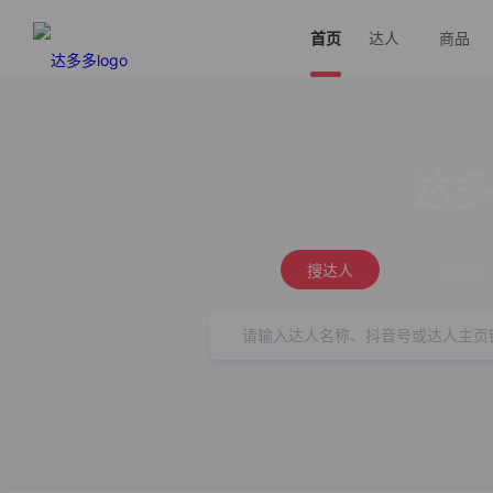
首页
达人
商品
达多
搜达人
搜商品