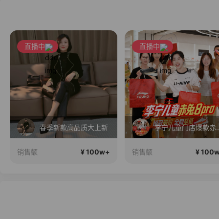
直播中
直播中
春季新款高品质大上新
李宁儿童门店爆款赤兔8pro终
¥ 100w+
¥ 100
销售额
销售额