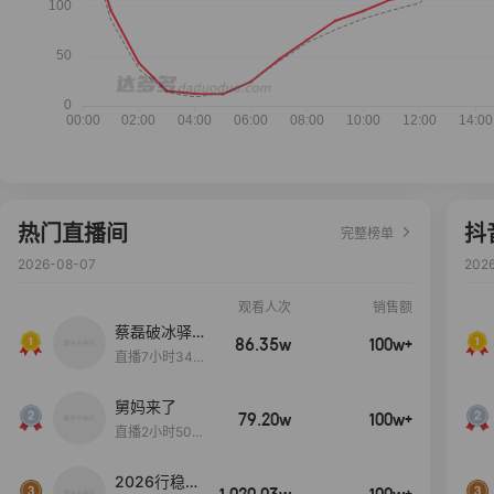
热门直播间
抖
完整榜单
2026-08-07
202
观看人次
销售额
蔡磊破冰驿站
86.35w
100w+
直播间好物分
直播7小时34分
享
3秒
舅妈来了
79.20w
100w+
直播2小时50分
53秒
2026行稳致