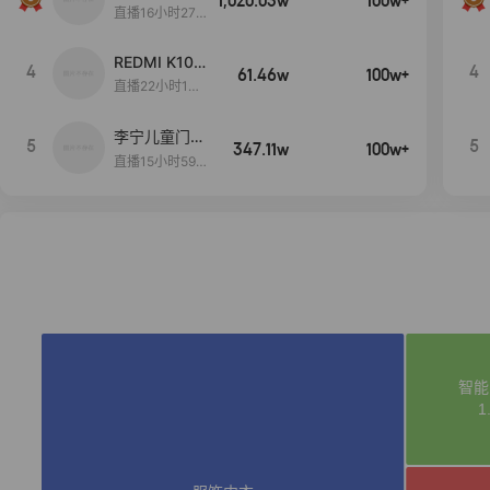
1,020.03w
100w+
远
直播16小时27
分18秒
REDMI K100
4
4
61.46w
100w+
Pro系列新品
直播22小时10
手机预约开
分27秒
启！
李宁儿童门店
5
5
347.11w
100w+
爆款赤兔8pr
直播15小时59
o终于有货
分52秒
了，全网销冠
刷新历史底价