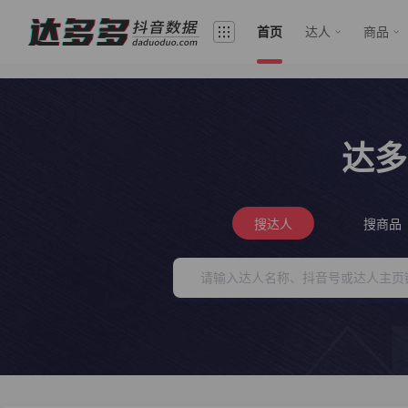
首页
达人
商品
达多
搜达人
搜商品