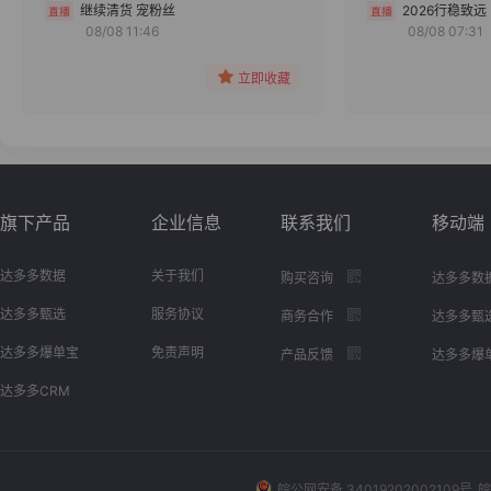
分组
继续清货 宠粉丝
2026行稳致远
08/08 11:46
08/08 07:31
收藏
立即收藏
旗下产品
企业信息
联系我们
移动端
达多多数据
关于我们
购买咨询
达多多数
达多多甄选
服务协议
商务合作
达多多甄
达多多爆单宝
免责声明
产品反馈
达多多爆
达多多CRM
皖公网安备 34019202002109号
皖