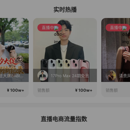
实时热播
直播中
直播中
丝芙兰入驻大牌BABI！竟然打到这个价？？
17Pro Max 24期免息
¥ 100w+
¥ 100w+
销售额
销售额
直播电商流量指数