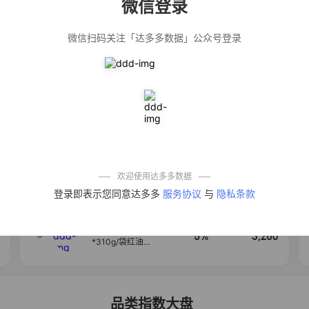
微信登录
佣金
热推达人
微信扫码关注「达多多数据」公众号登录
公仔牌顽渍净洗
20%
4,906
衣粉轻松搓洗去
污渍除菌除螨3倍
洁净去渍家用去
黄
【净浮生】油污
28%
4,849
净厨房油烟机去
重油污去油王污
渍清洁剂油烟净
清洗剂
一品欢【10包鲜
10%
4,294
凉皮】红油麻酱
鲜凉皮现做现发
免煮开袋即食劲
欢迎使用达多多数据
道爽口
【爆款推荐】力
4
12%
3,530
登录即表示您同意达多多
服务协议
与
隐私条款
士依兰香沐浴露
持久留香经典幽
莲家庭装官方正
品
麦醉侠 湿凉皮7袋
5
5%
3,260
*310g/袋红油麻
酱凉皮开袋即食
现做现发
品类指数大盘