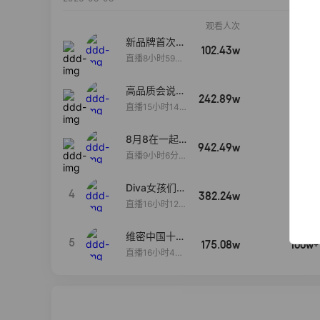
观看人次
销售额
新品牌首次大
102.43w
100w+
上新
直播8小时59分
7秒
高品质会说
242.89w
100w+
话….
直播15小时14
分50秒
8月8在一起
942.49w
100w+
生日献礼盛典
直播9小时6分1
2秒
Diva女孩们集
4
382.24w
100w+
合啦~意大利
直播16小时12
料特产来啦！
分
维密中国十周
5
175.08w
100w+
年 与你如此
直播16小时48
闪耀 抖音超
分34秒
级品牌日