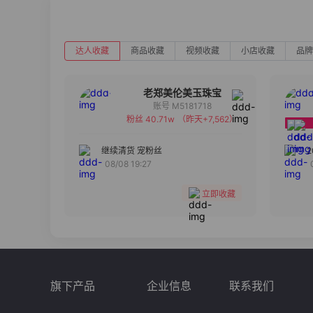
达人收藏
商品收藏
视频收藏
小店收藏
品牌
老郑美伦美玉珠宝
账号 M5181718
粉丝 40.71w
（昨天+7,562）
备注
分组
继续清货 宠粉丝
08/08 19:27
收藏
立即收藏
旗下产品
企业信息
联系我们