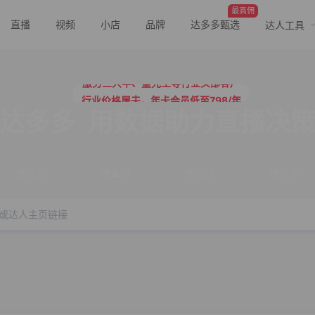
最高佣
直播
视频
小店
品牌
达多多甄选
达人工具
行业价格屠夫，年卡会员低至798/年
服务三只羊、董先生等行业头部客户
行业价格屠夫，年卡会员低至798/年
服务三只羊、董先生等行业头部客户
达多多
用数据助力直播决
搜商品
搜直播
搜视频
搜小店