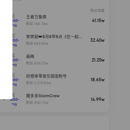
粉丝增量
王者万象棋
41.15w
粉丝 184.78w
笑笑姐👑8月8早8点《在一起》
32.40w
生日盛典
粉丝 643.62w
画梅
21.20w
粉丝 459.23w
好想来零食乐园宠粉号
4
18.65w
粉丝 2,278.83w
飓多多StormCrew
5
14.99w
粉丝 450.72w