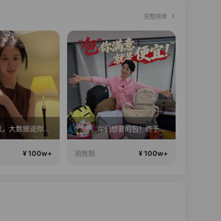
完整榜单
直播中
清贵风，大数据说你很有审美
你们想要的包！终于来了！包你满意！
¥ 100w+
¥ 100w+
销售额
销售额