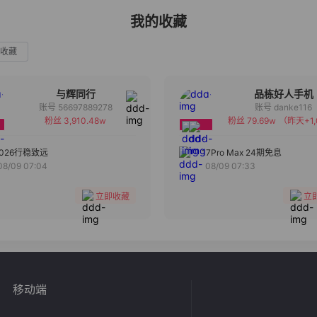
我的收藏
收藏
与辉同行
品栋好人手机
账号 56697889278
账号 danke116
粉丝 3,910.48w
粉丝 79.69w
（昨天+1,
备注
备注
分组
分组
2026行稳致远
17Pro Max 24期免息
08/09 07:04
08/09 07:33
收藏
收藏
立即收藏
立
移动端