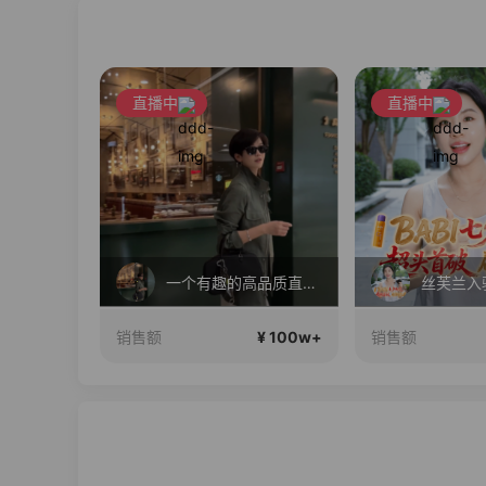
直播中
直播中
起变美丽呀
一个有趣的高品质直播间~
¥ 100w+
¥ 100w+
销售额
销售额