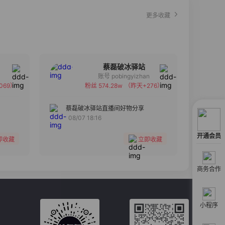
更多收藏
蔡磊破冰驿站
账号 pobingyizhan
069）
粉丝 574.28w
（昨天+276）
备注
分组
蔡磊破冰驿站直播间好物分享
08/07 18:16
收藏
开通会员
即收藏
立即收藏
商务合作
小程序