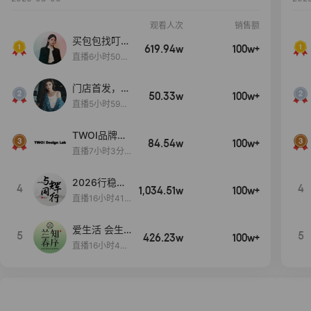
观看人次
销售额
买包包找叮
619.94w
100w+
当,一折购！
直播6小时50分
17秒
门店首发，秋
50.33w
100w+
款大上新！！
直播5小时59分
26秒
TWOI品牌直
84.54w
100w+
播间新款上
直播7小时3分5
新！！！
9秒
2026行稳致
4
4
1,034.51w
100w+
远
直播16小时41
分3秒
爱生活 会生
5
5
426.23w
100w+
活
直播16小时45
分48秒