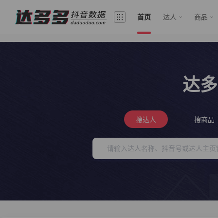
首页
达人
商品
达多
搜达人
搜商品