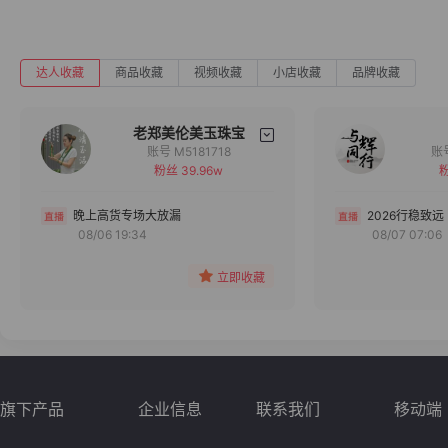
达人收藏
商品收藏
视频收藏
小店收藏
品牌收藏
老郑美伦美玉珠宝
账号 M5181718
粉丝 39.96w
粉
备注
分组
晚上高货专场大放漏
2026行稳致远
08/06 19:34
08/07 07:06
收藏
立即收藏
旗下产品
企业信息
联系我们
移动端