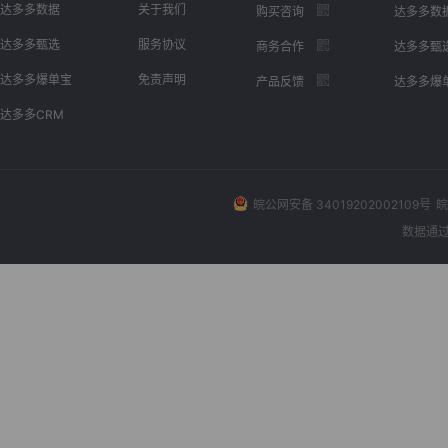
达多多数据
关于我们
购买咨询
达多多数
达多多甄选
服务协议
商务合作
达多多甄
达多多爆单宝
免责声明
产品反馈
达多多爆
达多多CRM
皖公网安备 34019202002109号
皖
数据通