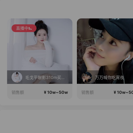
直播中
毛戈平眼影310m买正送正！
万万喊你吃宵夜
¥ 10w~50w
¥ 10w~5
销售额
销售额