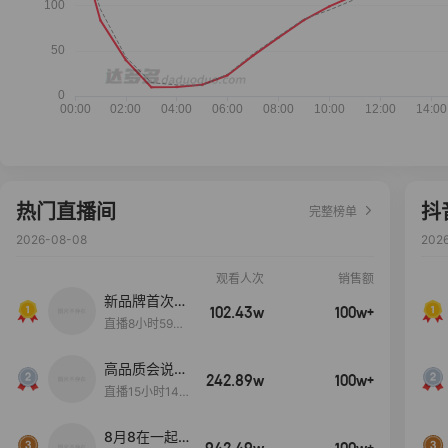
热门直播间
抖
完整榜单
2026-08-08
202
观看人次
销售额
新品牌首次大
102.43w
100w+
上新
直播8小时59分
7秒
高品质会说
242.89w
100w+
话….
直播15小时14
分50秒
8月8在一起