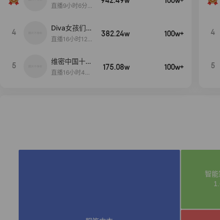
942.49w
100w+
生日献礼盛典
直播9小时6分1
2秒
Diva女孩们集
4
4
382.24w
100w+
合啦~意大利
直播16小时12
料特产来啦！
分
维密中国十周
5
5
175.08w
100w+
年 与你如此
直播16小时48
闪耀 抖音超
分34秒
级品牌日