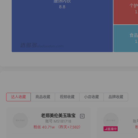
达人收藏
商品收藏
视频收藏
小店收藏
品牌收藏
老郑美伦美玉珠宝
账号 M5181718
粉丝 40.71w
（昨天+7,562）
粉
备注