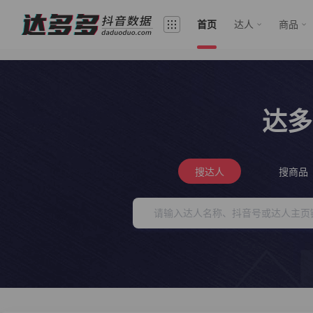
首页
达人
商品
达多
搜达人
搜商品