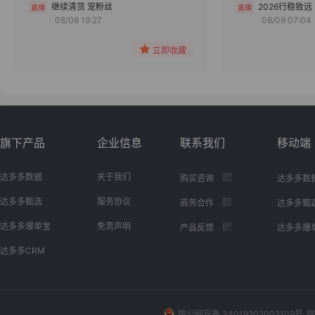
分组
继续清货 宠粉丝
2026行稳致远
08/08 19:27
08/09 07:04
收藏
立即收藏
旗下产品
企业信息
联系我们
移动端
达多多数据
关于我们
购买咨询
达多多数
达多多甄选
服务协议
商务合作
达多多甄
达多多爆单宝
免责声明
产品反馈
达多多爆
达多多CRM
皖公网安备 34019202002109号
皖