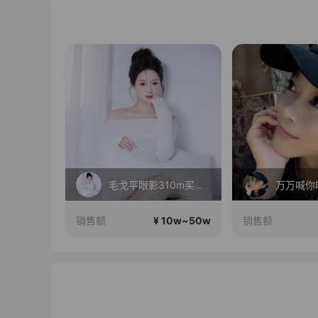
在直播
毛戈平眼影310m买正送正！
万万喊你
10w~50w
¥ 10w~50w
销售额
销售额