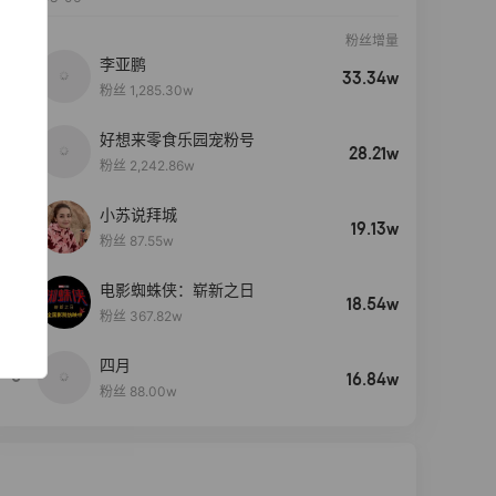
粉丝增量
李亚鹏
33.34w
粉丝 1,285.30w
好想来零食乐园宠粉号
28.21w
粉丝 2,242.86w
小苏说拜城
19.13w
粉丝 87.55w
电影蜘蛛侠：崭新之日
4
18.54w
粉丝 367.82w
四月
5
16.84w
粉丝 88.00w