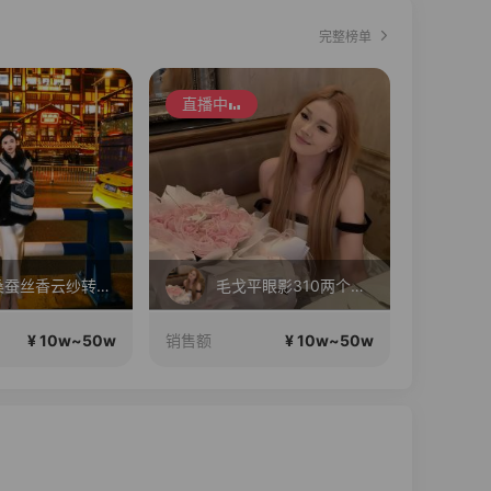
完整榜单
直播中
实体桑蚕丝香云纱转线上
毛戈平眼影310两个正装！
¥ 10w~50w
¥ 10w~50w
销售额
销售额