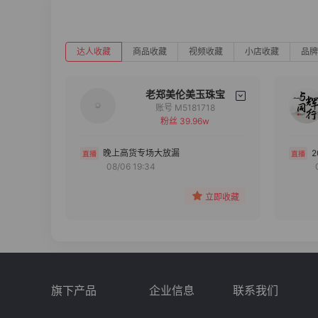
达人收藏
商品收藏
视频收藏
小店收藏
品牌
老郑美伦美玉珠宝
账号 M5181718
粉丝 39.96w
备注
分组
晚上高货专场大放漏
08/06 19:34
收藏
立即收藏
旗下产品
企业信息
联系我们