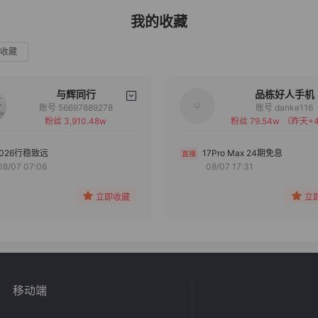
我的收藏
收藏
与辉同行
品栋好人手机
账号 56697889278
账号 danke116
粉丝 3,910.48w
粉丝 79.54w
（昨天+4
备注
备注
分组
分组
2026行稳致远
17Pro Max 24期免息
08/07 07:06
08/07 17:31
收藏
收藏
立即收藏
立
移动端