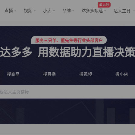
最高佣
直播
视频
小店
品牌
达多多甄选
达人工具
服务三只羊、董先生等行业头部客户
行业价格屠夫，年卡会员低至798/年
服务三只羊、董先生等行业头部客户
行业价格屠夫，年卡会员低至798/年
达多多
用数据助力直播决
搜商品
搜直播
搜视频
搜小店