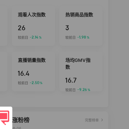
观看人次指数
热销商品指数
26
3
-2.14
-1.98
较前日
较前日
%
%
直播销量指数
场均GMV指
数
16.4
16.7
-2.50
较前日
%
-9.26
较前日
%
达人涨粉榜
完整榜单
2026-08-06