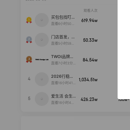
观看人次
销售额
买包包找叮
619.94w
100w+
当,一折购！
直播6小时50分
17秒
门店首发，秋
50.33w
100w+
款大上新！！
直播5小时59分
26秒
TWOI品牌直
84.54w
100w+
播间新款上
直播7小时3分5
新！！！
9秒
2026行稳致
4
1,034.51w
100w+
远
直播16小时41
分3秒
爱生活 会生
5
426.23w
100w+
活
直播16小时45
分48秒