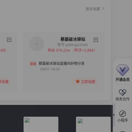
更多收藏
蔡磊破冰驿站
账号 pobingyizhan
69）
粉丝 574.22w
（昨天+2,894）
备注
分组
蔡磊破冰驿站直播间好物分享
08/07 18:16
收藏
开通会员
即收藏
立即收藏
商务合作
小程序