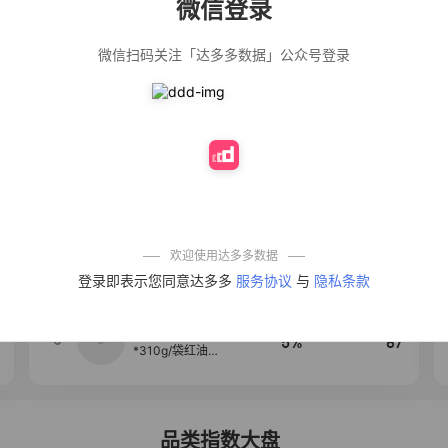
微信登录
佣金
热推达人
微信扫码关注「达多多数据」公众号登录
法式气质温柔风
12%
139
荷叶边长袖衬衫
女设计感小众秋
季大码mm宽松上
衣潮
公仔牌顽渍净洗
20%
138
衣粉轻松搓洗去
污渍除菌除螨3倍
洁净去渍家用去
黄
防盗刷金属卡包
50%
100
男士不锈钢卡片
包女式防消磁小
巧卡盒卡套
欢迎使用达多多数据
【试吃两包】松
4
40%
95
登录即表示您同意达多多
服务协议
与
隐私条款
茸红烧酱汁红烧
肉大棒骨红烧排
骨调味酱D
麦醉侠 湿凉皮7袋
5
5%
87
*310g/袋红油麻
酱凉皮开袋即食
现做现发
品类指数大盘