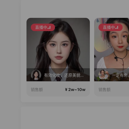
直播中
直播中
只有凤凰单丛，只做凤凰产区
有效化妆，还原美貌，公主请进
一定有你
10w~50w
¥ 2w~10w
销售额
销售额