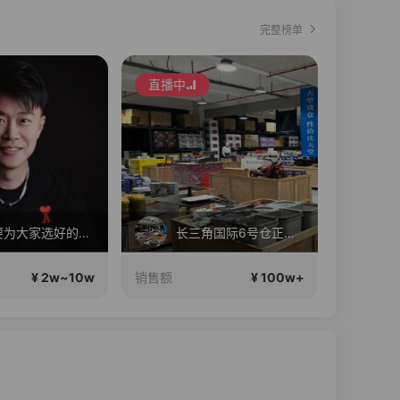
完整榜单
直播中
直播中
就是要为大家选好的产品！做好的价格，不随波逐流！加油！
长三角国际6号仓正在直播
¥ 2w~10w
¥ 100w+
销售额
销售额