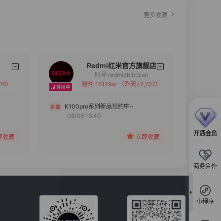
更多收藏
Redmi红米官方旗舰店
账号 redmizhibojian
16）
粉丝 161.19w
（昨天+2,727）
备注
分组
K100pro系列新品预约中~
08/06 18:40
收藏
开通会员
即收藏
立即收藏
商务合作
小程序