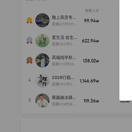
观看人次
销售额
晚上高货专场
99.94w
100w+
大放漏
直播4小时2分5
8秒
爱生活 会生
622.94w
100w+
活
直播16小时24
分31秒
高端线早秋现
138.02w
100w+
货首发
直播11小时18分
50秒
2026行稳致
4
1,146.69w
100w+
远
直播16小时20
分34秒
蔡磊破冰驿站
5
119.36w
100w+
直播间好物分
直播5小时58分
享
23秒