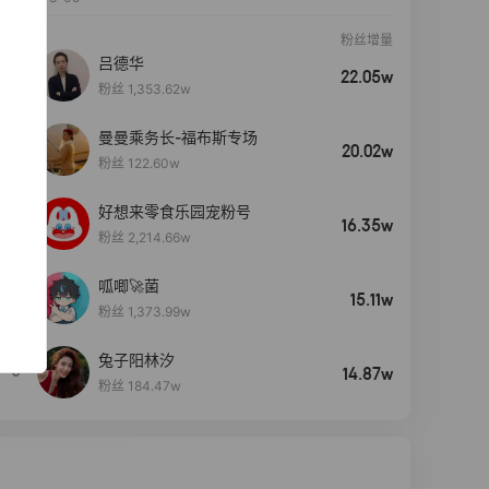
粉丝增量
吕德华
22.05w
粉丝 1,353.62w
曼曼乘务长-福布斯专场
20.02w
粉丝 122.60w
好想来零食乐园宠粉号
16.35w
粉丝 2,214.66w
呱唧🚀菌
4
15.11w
粉丝 1,373.99w
兔子阳林汐
5
14.87w
粉丝 184.47w