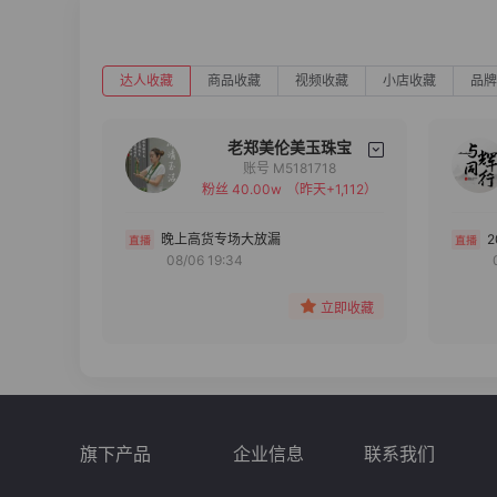
达人收藏
商品收藏
视频收藏
小店收藏
品牌
老郑美伦美玉珠宝
账号 M5181718
粉丝 40.00w
（昨天+1,112）
备注
分组
晚上高货专场大放漏
08/06 19:34
收藏
立即收藏
旗下产品
企业信息
联系我们