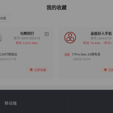
我的收藏
收藏
与辉同行
品栋好人手机
账号 56697889278
账号 danke116
粉丝 3,910.48w
粉丝 79.49w
（昨天+
备注
备注
分组
分组
2026行稳致远
17Pro Max 24期免息
08/06 07:18
08/06 16:04
收藏
收藏
立即收藏
立
移动端