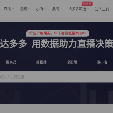
最高佣
直播
视频
小店
品牌
达多多甄选
达人工具
服务三只羊、董先生等行业头部客户
行业价格屠夫，年卡会员低至798/年
服务三只羊、董先生等行业头部客户
行业价格屠夫，年卡会员低至798/年
达多多
用数据助力直播决
搜商品
搜直播
搜视频
搜小店