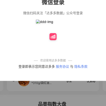
微信登录
佣金
热推达人
微信扫码关注「达多多数据」公众号登录
【净浮生】油污
28%
5,199
净厨房油烟机去
重油污去油王污
渍清洁剂油烟净
清洗剂
公仔牌顽渍净洗
20%
5,177
衣粉轻松搓洗去
污渍除菌除螨3倍
洁净去渍家用去
黄
【75只装】手提
50%
4,303
式垃圾袋子穿绳
加厚家用宿舍塑
料袋厨房抽绳式
欢迎使用达多多数据
垃圾袋
一品欢【10包鲜
4
10%
4,286
登录即表示您同意达多多
服务协议
与
隐私条款
凉皮】红油麻酱
鲜凉皮现做现发
免煮开袋即食劲
道爽口
麦醉侠 湿凉皮7袋
5
5%
3,816
*310g/袋红油麻
酱凉皮开袋即食
现做现发
品类指数大盘