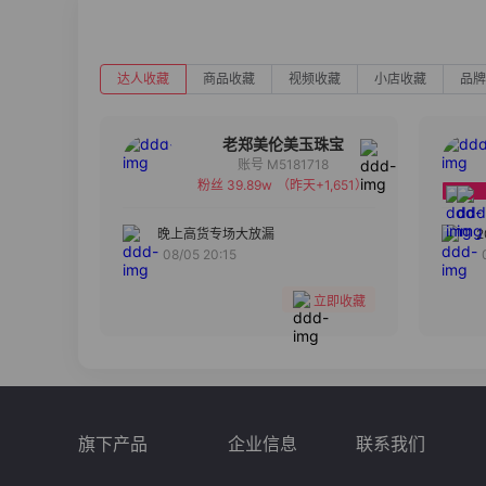
达人收藏
商品收藏
视频收藏
小店收藏
品牌
老郑美伦美玉珠宝
账号 M5181718
粉丝 39.89w
（昨天+1,651）
备注
分组
晚上高货专场大放漏
08/05 20:15
收藏
立即收藏
旗下产品
企业信息
联系我们