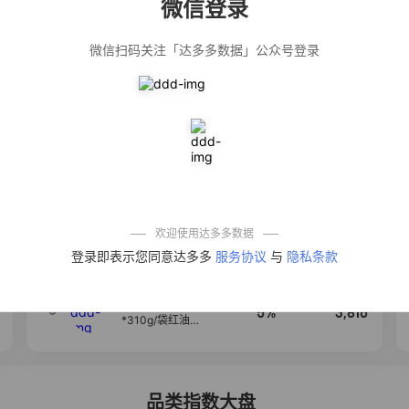
微信登录
佣金
热推达人
微信扫码关注「达多多数据」公众号登录
【净浮生】油污
28%
5,199
净厨房油烟机去
重油污去油王污
渍清洁剂油烟净
清洗剂
公仔牌顽渍净洗
20%
5,177
衣粉轻松搓洗去
污渍除菌除螨3倍
洁净去渍家用去
黄
【75只装】手提
50%
4,303
式垃圾袋子穿绳
加厚家用宿舍塑
料袋厨房抽绳式
欢迎使用达多多数据
垃圾袋
一品欢【10包鲜
4
10%
4,286
登录即表示您同意达多多
服务协议
与
隐私条款
凉皮】红油麻酱
鲜凉皮现做现发
免煮开袋即食劲
道爽口
麦醉侠 湿凉皮7袋
5
5%
3,816
*310g/袋红油麻
酱凉皮开袋即食
现做现发
品类指数大盘