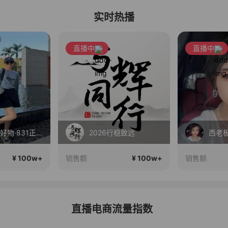
实时热播
直播中
直播中
春晓·全球好物·831正在直播
2026行稳致远
西老
¥ 100w+
¥ 100w+
销售额
销售额
直播电商流量指数