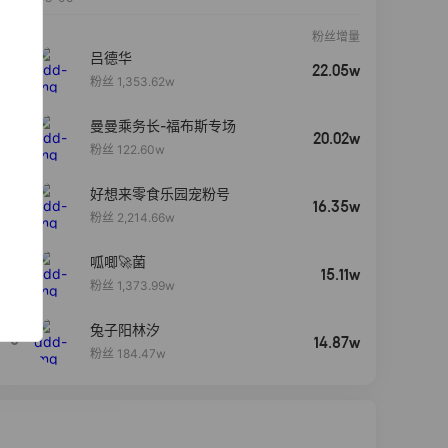
粉丝增量
吕德华
22.05w
粉丝 1,353.62w
曼曼乘务长-福布斯专场
20.02w
粉丝 122.60w
好想来零食乐园宠粉号
16.35w
粉丝 2,214.66w
呱唧🚀菌
4
15.11w
粉丝 1,373.99w
兔子阳林汐
5
14.87w
粉丝 184.47w