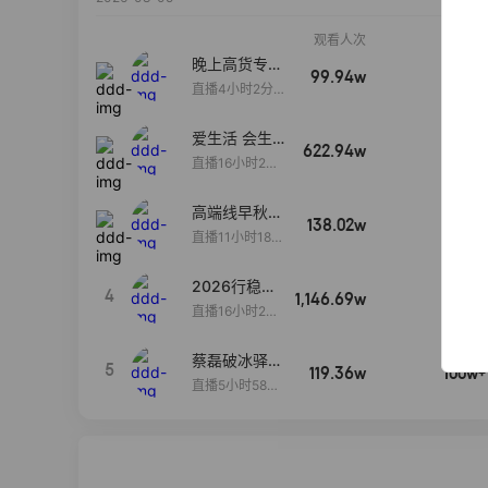
观看人次
销售额
晚上高货专场
99.94w
100w+
大放漏
直播4小时2分5
8秒
爱生活 会生
622.94w
100w+
活
直播16小时24
分31秒
高端线早秋现
138.02w
100w+
货首发
直播11小时18分
50秒
2026行稳致
4
1,146.69w
100w+
远
直播16小时20
分34秒
蔡磊破冰驿站
5
119.36w
100w+
直播间好物分
直播5小时58分
享
23秒