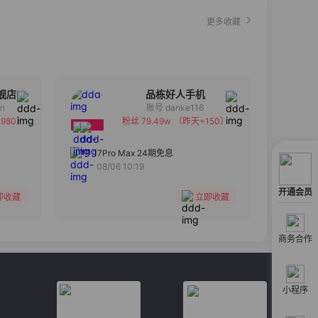
更多收藏
舰店
品栋好人手机
an
账号 danke116
980）
粉丝 79.49w
（昨天+150）
备注
分组
17Pro Max 24期免息
08/06 10:19
收藏
开通会员
即收藏
立即收藏
商务合作
小程序