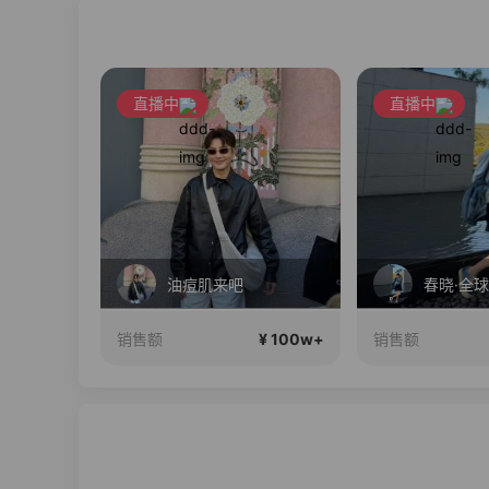
直播中
直播中
破价专场
油痘肌来吧
¥ 100w+
¥ 100w+
销售额
销售额