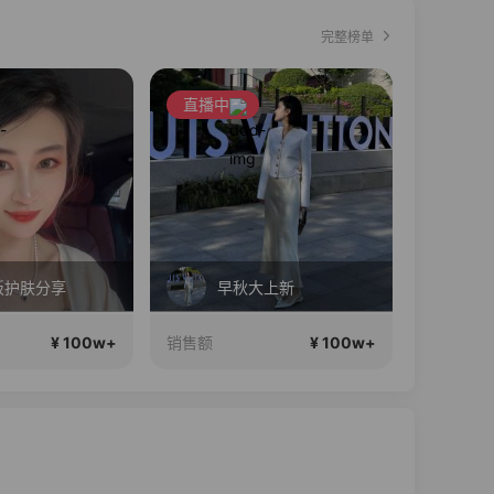
完整榜单
直播中
直播中
板护肤分享
早秋大上新
秋
¥ 100w+
¥ 100w+
销售额
销售额