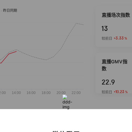
直播场次指数
13
+3.33
较前日
%
直播GMV指
数
22.9
+10.23
较前日
%
抖音热推商品
完整榜单
2026-08-05