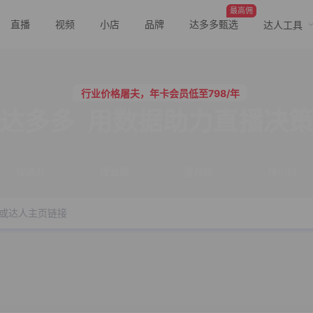
最高佣
直播
视频
小店
品牌
达多多甄选
达人工具
行业价格屠夫，年卡会员低至798/年
服务三只羊、董先生等行业头部客户
行业价格屠夫，年卡会员低至798/年
服务三只羊、董先生等行业头部客户
达多多
用数据助力直播决
搜商品
搜直播
搜视频
搜小店