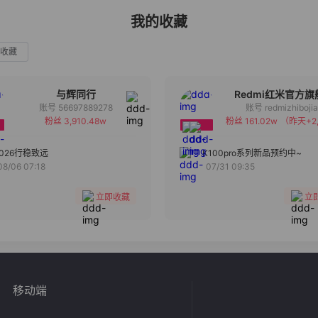
我的收藏
收藏
与辉同行
Redmi红米官方旗
账号 56697889278
账号 redmizhiboji
粉丝 3,910.48w
粉丝 161.02w
（昨天+2,
备注
备注
分组
分组
2026行稳致远
K100pro系列新品预约中~
08/06 07:18
07/31 09:35
收藏
收藏
立即收藏
立
移动端