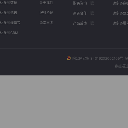
达多多数据
关于我们
购买咨询
达多多数
达多多甄选
服务协议
商务合作
达多多甄
达多多爆单宝
免责声明
产品反馈
达多多爆
达多多CRM
皖公网安备 34019202002109号
皖
数据通