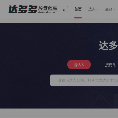
首页
达人
商品
达多
搜达人
搜商品