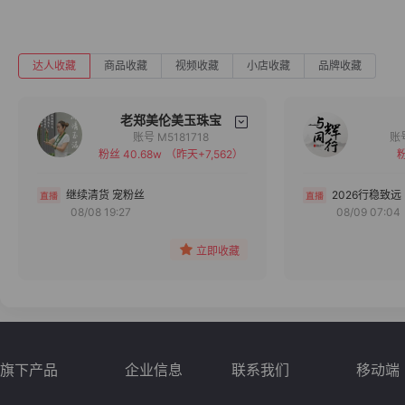
达人收藏
商品收藏
视频收藏
小店收藏
品牌收藏
老郑美伦美玉珠宝
账号 M5181718
粉丝 40.68w
（昨天+7,562）
粉
备注
分组
继续清货 宠粉丝
2026行稳致远
08/08 19:27
08/09 07:04
收藏
立即收藏
旗下产品
企业信息
联系我们
移动端