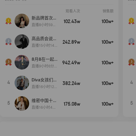
观看人次
销售额
新品牌首次大
102.43w
100w+
上新
直播8小时59分
7秒
高品质会说
242.89w
100w+
话….
直播15小时14
分50秒
8月8在一起
942.49w
100w+
生日献礼盛典
直播9小时6分1
2秒
Diva女孩们集
4
4
382.24w
100w+
合啦~意大利
直播16小时12
料特产来啦！
分
维密中国十周
5
5
175.08w
100w+
年 与你如此
直播16小时48
闪耀 抖音超
分34秒
级品牌日