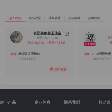
达人收藏
商品收藏
视频收藏
小店收藏
品牌收藏
老郑美伦美玉珠宝
账号 M5181718
粉丝 40.71w
（昨天+7,562）
粉
备注
分组
继续清货 宠粉丝
2026行稳致远
08/08 19:27
08/09 07:04
收藏
立即收藏
旗下产品
企业信息
联系我们
移动端