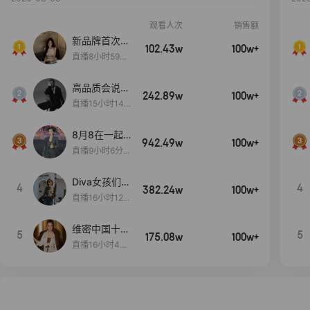
观看人次
销售额
新品牌首次大
102.43w
100w+
上新
直播8小时59分
7秒
高品质会说
242.89w
100w+
话….
直播15小时14
分50秒
8月8在一起
942.49w
100w+
生日献礼盛典
直播9小时6分1
2秒
Diva女孩们集
4
4
382.24w
100w+
合啦~意大利
直播16小时12
料特产来啦！
分
维密中国十周
5
5
175.08w
100w+
年 与你如此
直播16小时48
闪耀 抖音超
分34秒
级品牌日