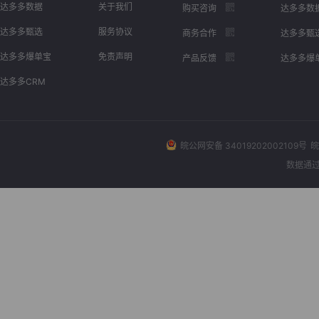
达多多数据
关于我们
购买咨询
达多多数
达多多甄选
服务协议
商务合作
达多多甄
达多多爆单宝
免责声明
产品反馈
达多多爆
达多多CRM
皖公网安备 34019202002109号
皖
数据通