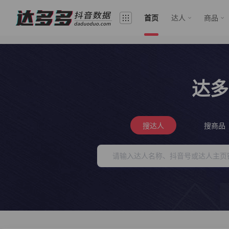
首页
达人
商品
达多
搜达人
搜商品