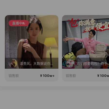
直播中
清贵风，大数据说你很有审美
你们想要的包！终
¥ 100w+
¥ 100
销售额
销售额