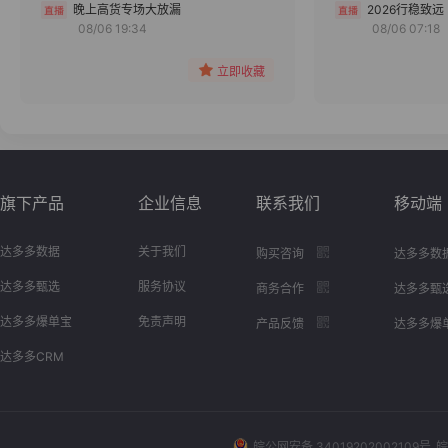
分组
晚上高货专场大放漏
2026行稳致远
08/06 19:34
08/06 07:18
收藏
立即收藏
旗下产品
企业信息
联系我们
移动端
达多多数据
关于我们
购买咨询
达多多数
达多多甄选
服务协议
商务合作
达多多甄
达多多爆单宝
免责声明
产品反馈
达多多爆
达多多CRM
皖公网安备 34019202002109号
皖