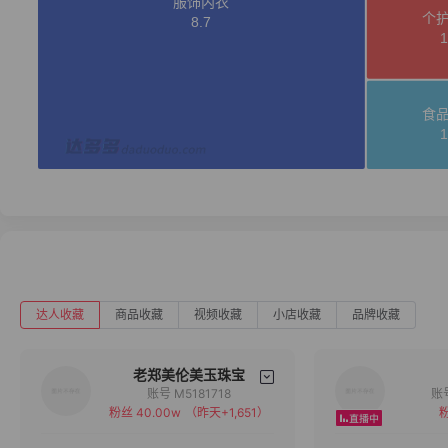
达人收藏
商品收藏
视频收藏
小店收藏
品牌收藏
老郑美伦美玉珠宝
账号 M5181718
粉丝 40.00w
（昨天+1,651）
粉
备注