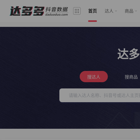
首页
达人
商品
达多
搜达人
搜商品