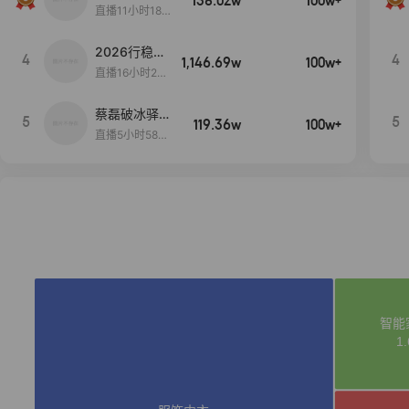
138.02w
100w+
货首发
直播11小时18分
50秒
2026行稳致
4
4
1,146.69w
100w+
远
直播16小时20
分34秒
蔡磊破冰驿站
5
5
119.36w
100w+
直播间好物分
直播5小时58分
享
23秒