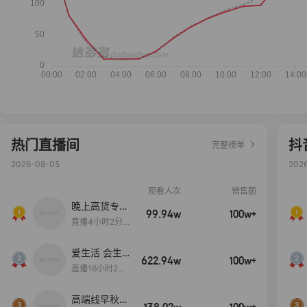
热门直播间
抖
完整榜单
2026-08-05
202
观看人次
销售额
晚上高货专场
99.94w
100w+
大放漏
直播4小时2分5
8秒
爱生活 会生
622.94w
100w+
活
直播16小时24
分31秒
高端线早秋现