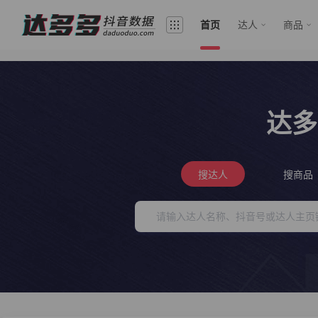
首页
达人
商品
达多
搜达人
搜商品