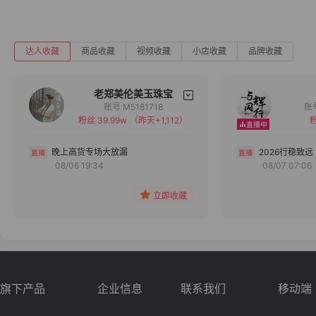
达人收藏
商品收藏
视频收藏
小店收藏
品牌收藏
老郑美伦美玉珠宝
账号 M5181718
粉丝 39.99w
（昨天+1,112）
粉
备注
分组
晚上高货专场大放漏
2026行稳致远
08/06 19:34
08/07 07:06
收藏
立即收藏
旗下产品
企业信息
联系我们
移动端