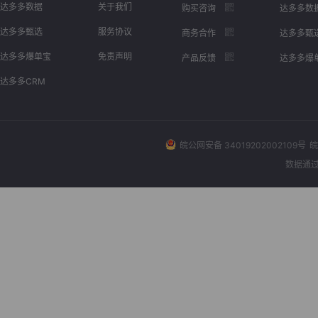
达多多数据
关于我们
购买咨询
达多多数
达多多甄选
服务协议
商务合作
达多多甄
达多多爆单宝
免责声明
产品反馈
达多多爆
达多多CRM
皖公网安备 34019202002109号
皖
数据通