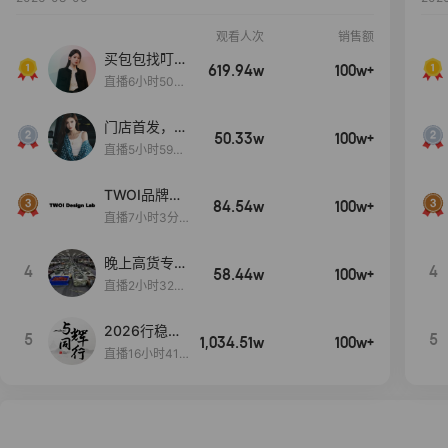
观看人次
销售额
买包包找叮
619.94w
100w+
当,一折购！
直播6小时50分
17秒
门店首发，秋
50.33w
100w+
款大上新！！
直播5小时59分
26秒
TWOI品牌直
84.54w
100w+
播间新款上
直播7小时3分5
新！！！
9秒
晚上高货专场
4
4
58.44w
100w+
大放漏
直播2小时32分
42秒
2026行稳致
5
5
1,034.51w
100w+
远
直播16小时41
分3秒