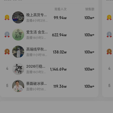
观看人次
销售额
晚上高货专场
99.94w
100w+
大放漏
直播4小时2分5
8秒
爱生活 会生
622.94w
100w+
活
直播16小时24
分31秒
高端线早秋现
138.02w
100w+
货首发
直播11小时18分
50秒
2026行稳致
4
4
1,146.69w
100w+
远
直播16小时20
分34秒
蔡磊破冰驿站
5
5
119.36w
100w+
直播间好物分
直播5小时58分
享
23秒