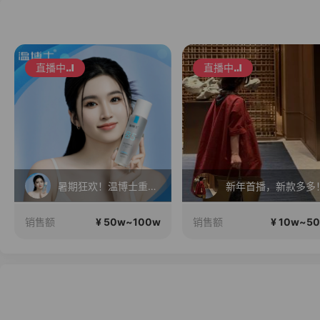
直播中
直播中
暑期狂欢！温博士重磅福利机制 ! 明星同款套装!限时狂欢！
新年首播，新款多多
¥ 50w~100w
¥ 10w~5
销售额
销售额