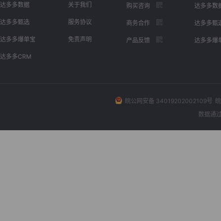
达多多数据
关于我们
购买咨询
达多多数
达多多甄选
服务协议
商务合作
达多多甄
达多多爆单宝
免责声明
产品反馈
达多多爆
达多多CRM
皖公网安备 34019202002109号
皖
数据通