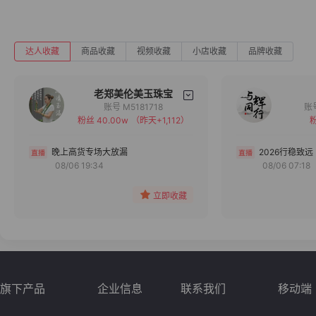
达人收藏
商品收藏
视频收藏
小店收藏
品牌收藏
老郑美伦美玉珠宝
账号 M5181718
粉丝 40.00w
（昨天+1,112）
粉
备注
分组
晚上高货专场大放漏
2026行稳致远
08/06 19:34
08/06 07:18
收藏
立即收藏
旗下产品
企业信息
联系我们
移动端