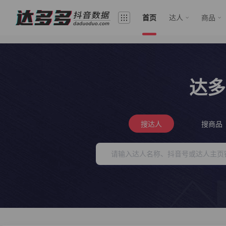
首页
达人
商品
达多
搜达人
搜商品