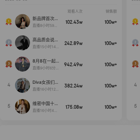
观看人次
销售额
新品牌首次大
102.43w
100w+
上新
直播8小时59分
7秒
高品质会说
242.89w
100w+
话….
直播15小时14
分50秒
8月8在一起
942.49w
100w+
生日献礼盛典
直播9小时6分1
2秒
Diva女孩们集
4
4
382.24w
100w+
合啦~意大利
直播16小时12
料特产来啦！
分
维密中国十周
5
5
175.08w
100w+
年 与你如此
直播16小时48
闪耀 抖音超
分34秒
级品牌日