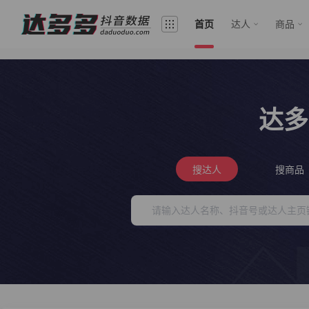
首页
达人
商品
达多
搜达人
搜商品