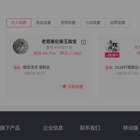
达人收藏
商品收藏
视频收藏
小店收藏
品牌收藏
老郑美伦美玉珠宝
账号 M5181718
粉丝 40.71w
（昨天+7,562）
粉
备注
分组
继续清货 宠粉丝
2026行稳致远
08/08 19:27
08/09 07:04
收藏
立即收藏
旗下产品
企业信息
联系我们
移动端