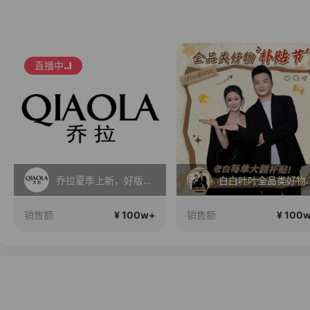
直播中
乔拉夏季上新，好版型更显瘦
白白叶叶全品
¥ 100w+
¥ 100
销售额
销售额