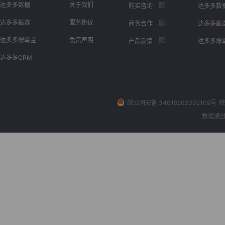
达多多数据
关于我们
购买咨询
达多多数
达多多甄选
服务协议
商务合作
达多多甄
达多多爆单宝
免责声明
产品反馈
达多多爆
达多多CRM
皖公网安备 34019202002109号
皖
数据通