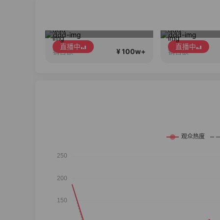
Diva女孩们集合啦~意大利料特产来啦！
夏季新品搭配分享～
高品质会
直播中
直播中
¥ 100w+
¥ 100w+
销售额
销售额