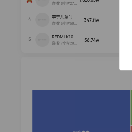
1,020.03w
100w+
远
直播16小时27
分18秒
李宁儿童门店
4
347.11w
100w+
爆款赤兔8pr
直播15小时59
o终于有货
分52秒
了，全网销冠
REDMI K100
5
刷新历史底价
56.74w
100w+
Pro系列新品
直播17小时28
手机预约开
分25秒
启！