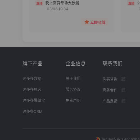
分组
晚上高货专场大放漏
08/06 19:34
收藏
立即收藏
旗下产品
企业信息
联系我们
达多多数据
关于我们
购买咨询
达多多甄选
服务协议
商务合作
达多多爆单宝
免责声明
产品反馈
达多多CRM
皖公网安备 34019202