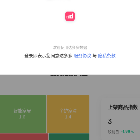
10%
4,241
凉皮】红油麻酱
鲜凉皮现做现发
免煮开袋即食劲
道爽口
艾草抽绳式免撕
4
50%
3,640
垃圾袋大号特厚
自动收口厨房家
用宿舍不脏手实
惠装
麦醉侠 湿凉皮7袋
5
5%
3,554
*310g/袋红油麻
欢迎使用达多多数据
酱凉皮开袋即食
登录即表示您同意达多多
服务协议
与
隐私条款
现做现发
品类指数大盘
上架商品指数
3
-1.98
较前日
%