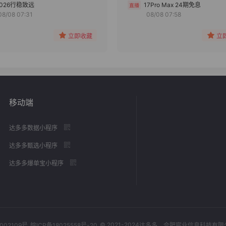
分组
分组
2026行稳致远
17Pro Max 24期免息
08/08 07:31
08/08 07:58
收藏
收藏
立即收藏
立
移动端
达多多数据小程序
达多多甄选小程序
达多多爆单宝小程序
© 2021-2024
002109号
皖ICP备18025558号-20
达多多
，合肥宸业信息科技有限公司，Al