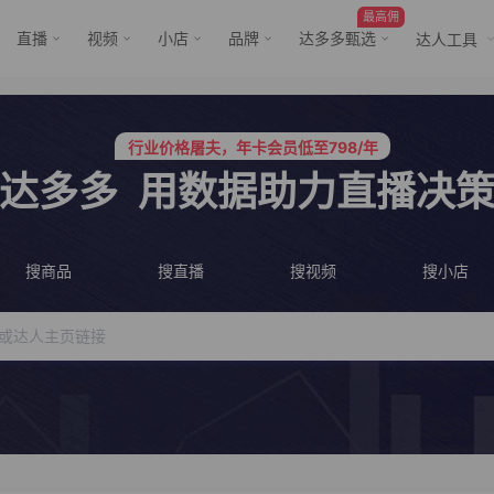
最高佣
直播
视频
小店
品牌
达多多甄选
达人工具
行业价格屠夫，年卡会员低至798/年
服务三只羊、董先生等行业头部客户
行业价格屠夫，年卡会员低至798/年
服务三只羊、董先生等行业头部客户
达多多
用数据助力直播决
搜商品
搜直播
搜视频
搜小店