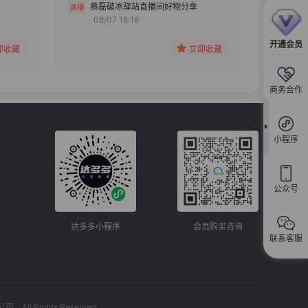
分组
蔡磊破冰驿站直播间好物分享
08/07 18:16
收藏
开通会员
即收藏
立即收藏
商务合作
小程序
公众号
达多多小程序
会员购买咨询
联系客服
l Rights Reserved.