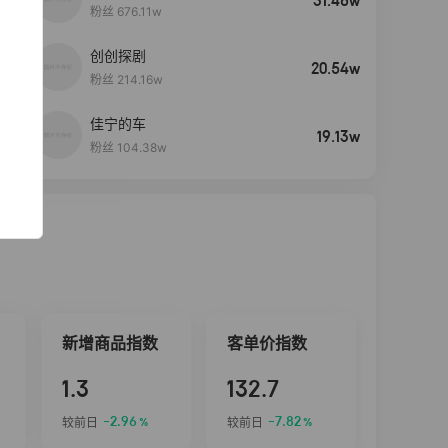
31.46w
粉丝 676.11w
创创探剧
4
20.54w
粉丝 214.16w
佳宁的车
5
19.13w
粉丝 104.38w
新增商品指数
客单价指数
1.3
132.7
-2.96
-7.82
较前日
较前日
%
%