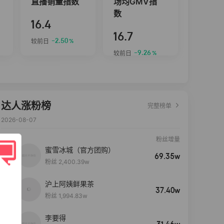
直播销量指数
场均GMV指
数
16.4
16.7
-2.50
较前日
%
-9.26
较前日
%
达人涨粉榜
完整榜单
2026-08-07
粉丝增量
蜜雪冰城（官方团购）
69.35w
粉丝 2,400.39w
沪上阿姨鲜果茶
37.40w
粉丝 1,994.83w
李要得