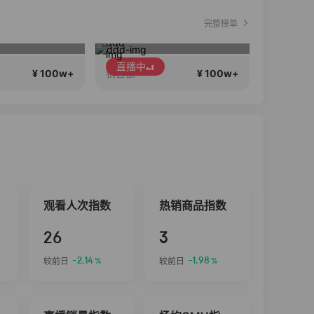
完整榜单
8月8在一起生日献礼盛典
Gik韩国直播专场
1
直播中
直播中
¥ 100w+
¥ 100w+
销售额
销售额
观看人次指数
热销商品指数
26
3
-2.14
-1.98
较前日
较前日
%
%