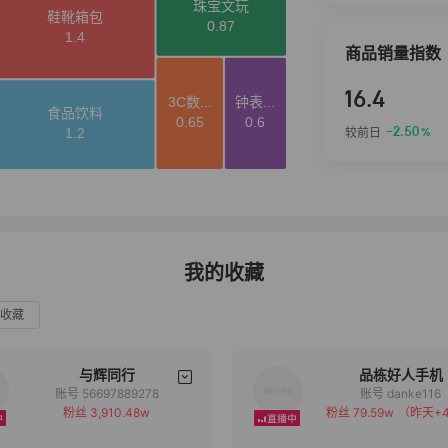
商品销量指数
16.4
-2.50
较前日
%
我的收藏
收藏
与辉同行
品栋好人手机
账号 56697889278
账号 danke116
粉丝 3,910.48w
粉丝 79.59w
（昨天+4
备注
备注