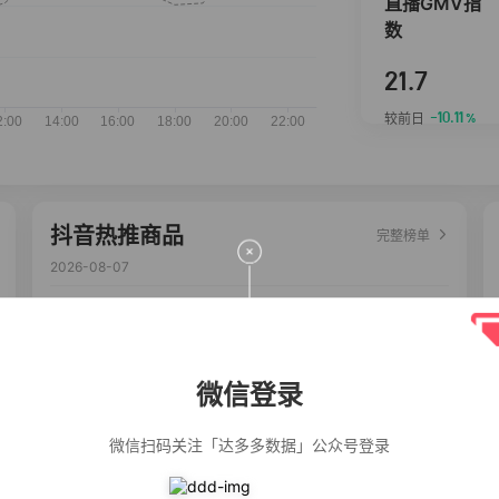
直播GMV指
数
21.7
-10.11
较前日
%
抖音热推商品
完整榜单
2026-08-07
佣金
热推达人
公仔牌顽渍净洗
20%
5,034
衣粉轻松搓洗去
污渍除菌除螨3倍
微信登录
洁净去渍家用去
黄
【净浮生】油污
28%
5,031
净厨房油烟机去
微信扫码关注「达多多数据」公众号登录
重油污去油王污
渍清洁剂油烟净
清洗剂
一品欢【10包鲜