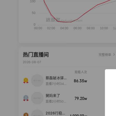
热门直播间
完整榜单
2026-08-07
观看人次
销售额
蔡磊破冰驿站
86.35w
100w+
直播间好物分
直播7小时34分
享
3秒
舅妈来了
79.20w
100w+
直播2小时50分
53秒
2026行稳致