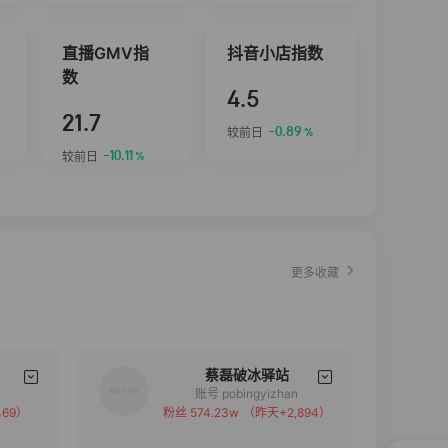
直播GMV指
抖音小店指数
数
4.5
21.7
-0.89
较前日
%
-10.11
较前日
%
更多收藏
蔡磊破冰驿站
账号 pobingyizhan
69）
粉丝 574.23w
（昨天+2,894）
备注