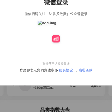
微信登录
佣金
热推达人
微信扫码关注「达多多数据」公众号登录
公仔牌顽渍净洗
20%
5,034
衣粉轻松搓洗去
污渍除菌除螨3倍
洁净去渍家用去
黄
【净浮生】油污
28%
5,031
净厨房油烟机去
重油污去油王污
渍清洁剂油烟净
清洗剂
一品欢【10包鲜
10%
4,241
凉皮】红油麻酱
鲜凉皮现做现发
免煮开袋即食劲
欢迎使用达多多数据
道爽口
艾草抽绳式免撕
4
50%
3,640
登录即表示您同意达多多
服务协议
与
隐私条款
垃圾袋大号特厚
自动收口厨房家
用宿舍不脏手实
惠装
麦醉侠 湿凉皮7袋
5
5%
3,554
*310g/袋红油麻
酱凉皮开袋即食
现做现发
品类指数大盘