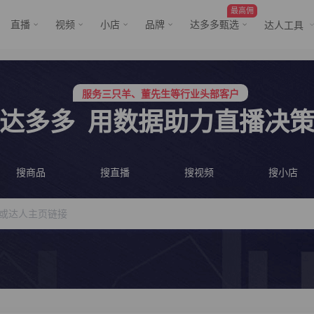
最高佣
直播
视频
小店
品牌
达多多甄选
达人工具
服务三只羊、董先生等行业头部客户
行业价格屠夫，年卡会员低至798/年
服务三只羊、董先生等行业头部客户
行业价格屠夫，年卡会员低至798/年
达多多
用数据助力直播决
搜商品
搜直播
搜视频
搜小店