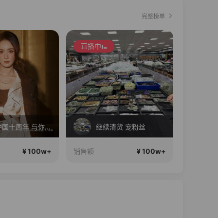
完整榜单
直播中
直播中
清货 宠粉丝
Diva女孩们集合啦~意大利料特产来啦！
¥ 100w+
¥ 100w+
销售额
销售额