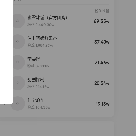
粉丝增量
蜜雪冰城（官方团购）
69.35w
粉丝 2,400.39w
沪上阿姨鲜果茶
37.40w
粉丝 1,994.83w
李要得
31.46w
粉丝 676.11w
创创探剧
4
20.54w
粉丝 214.16w
佳宁的车
5
19.13w
粉丝 104.38w