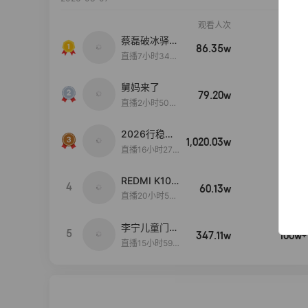
观看人次
销售额
蔡磊破冰驿站
86.35w
100w+
直播间好物分
直播7小时34分
享
3秒
舅妈来了
79.20w
100w+
直播2小时50分
53秒
2026行稳致
1,020.03w
100w+
远
直播16小时27
分18秒
REDMI K100
4
60.13w
100w+
Pro系列新品
直播20小时53
手机预约开
分48秒
启！
李宁儿童门店
5
347.11w
100w+
爆款赤兔8pr
直播15小时59
o终于有货
分52秒
了，全网销冠
刷新历史底价