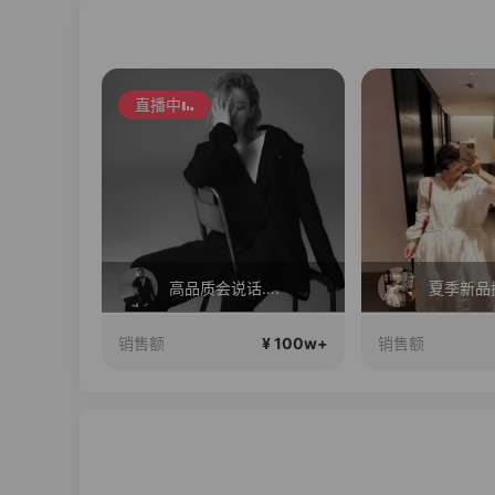
直播中
….
夏季新品搭配分享～
17Pro 
¥ 100w+
¥ 100w+
销售额
销售额