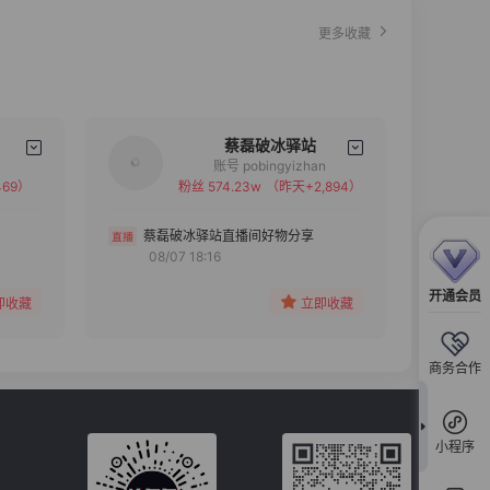
更多收藏
蔡磊破冰驿站
账号 pobingyizhan
69）
粉丝 574.23w
（昨天+2,894）
备注
分组
蔡磊破冰驿站直播间好物分享
08/07 18:16
收藏
开通会员
即收藏
立即收藏
商务合作
小程序