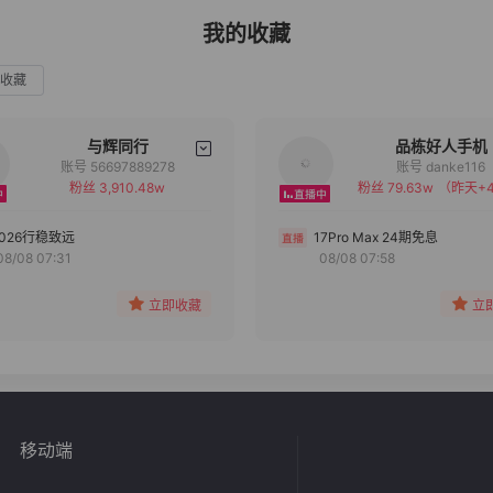
我的收藏
收藏
与辉同行
品栋好人手机
账号 56697889278
账号 danke116
粉丝 3,910.48w
粉丝 79.63w
（昨天+4
备注
备注
分组
分组
2026行稳致远
17Pro Max 24期免息
08/08 07:31
08/08 07:58
收藏
收藏
立即收藏
立
移动端