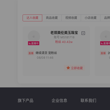
达人收藏
商品收藏
视频收藏
小店收藏
品牌
老郑美伦美玉珠宝
账号 M5181718
粉丝 40.42w
备注
分组
继续清货 宠粉丝
08/08 11:46
收藏
立即收藏
旗下产品
企业信息
联系我们