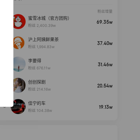
粉丝增量
蜜雪冰城（官方团购）
69.35w
粉丝 2,400.39w
沪上阿姨鲜果茶
37.40w
粉丝 1,994.83w
李要得
31.46w
粉丝 676.11w
创创探剧
4
20.54w
粉丝 214.16w
佳宁的车
5
19.13w
粉丝 104.38w