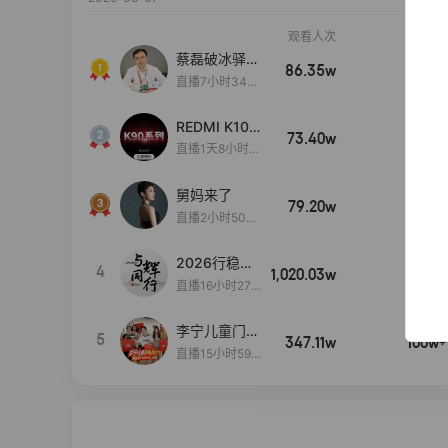
观看人次
销售额
蔡磊破冰驿站
86.35w
100w+
直播间好物分
直播7小时34分
享
3秒
REDMI K100
73.40w
100w+
Pro系列新品
直播1天8小时3
手机预约开
9分48秒
启！
舅妈来了
79.20w
100w+
直播2小时50分
53秒
2026行稳致
4
1,020.03w
100w+
远
直播16小时27
分18秒
李宁儿童门店
5
347.11w
100w+
爆款赤兔8pr
直播15小时59
o终于有货
分52秒
了，全网销冠
刷新历史底价