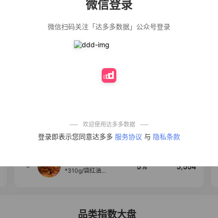
微信登录
佣金
热推达人
微信扫码关注「达多多数据」公众号登录
公仔牌顽渍净洗
20%
5,034
衣粉轻松搓洗去
污渍除菌除螨3倍
洁净去渍家用去
黄
【净浮生】油污
28%
5,031
净厨房油烟机去
重油污去油王污
渍清洁剂油烟净
清洗剂
一品欢【10包鲜
10%
4,241
凉皮】红油麻酱
鲜凉皮现做现发
免煮开袋即食劲
欢迎使用达多多数据
道爽口
艾草抽绳式免撕
4
50%
3,640
登录即表示您同意达多多
服务协议
与
隐私条款
垃圾袋大号特厚
自动收口厨房家
用宿舍不脏手实
惠装
麦醉侠 湿凉皮7袋
5
5%
3,554
*310g/袋红油麻
酱凉皮开袋即食
现做现发
品类指数大盘