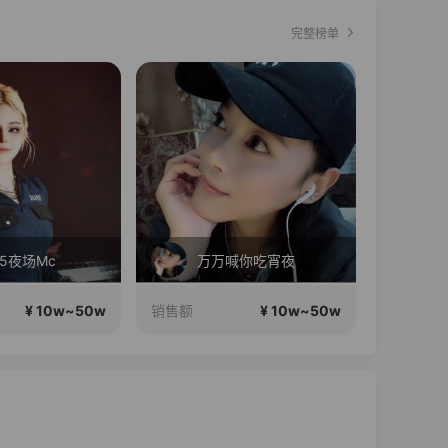
完整榜单
万万喊你吃宵夜
红米K100Pro系列11号发布，现货开售！
¥ 10w~50w
¥ 10w~50w
售额
销售额