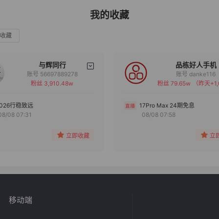
我的收藏
收藏
与辉同行
品栋好人手机
账号 56697889278
账号 danke116
粉丝 3,910.48w
粉丝 79.65w
（昨天+1,
备注
备注
分组
分组
2026行稳致远
17Pro Max 24期免息
08/08 07:31
08/08 07:58
收藏
收藏
立即收藏
立
移动端