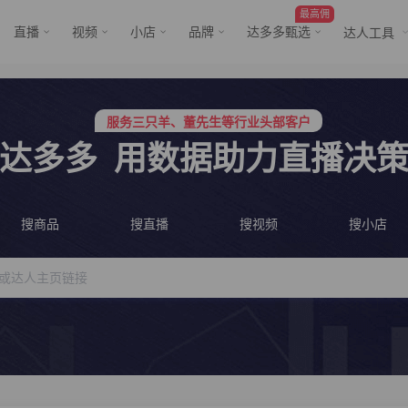
最高佣
直播
视频
小店
品牌
达多多甄选
达人工具
行业价格屠夫，年卡会员低至798/年
服务三只羊、董先生等行业头部客户
行业价格屠夫，年卡会员低至798/年
达多多
用数据助力直播决
服务三只羊、董先生等行业头部客户
搜商品
搜直播
搜视频
搜小店