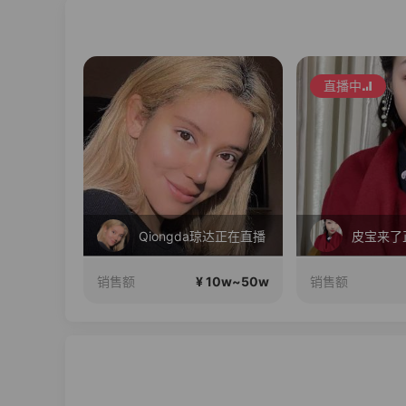
直播中
iongda琼达正在直播
皮宝来了正在直播
¥ 10w~50w
¥ 10w~50w
销售额
销售额