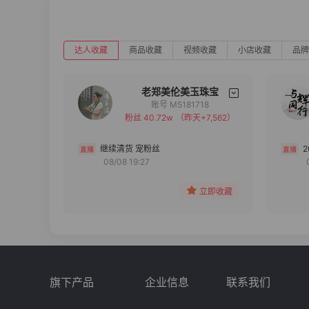
达人收藏
商品收藏
视频收藏
小店收藏
品牌
老郑美伦美玉珠宝
账号 M5181718
粉丝 40.72w
（昨天+7,562）
备注
分组
继续清货 宠粉丝
08/08 19:27
收藏
立即收藏
旗下产品
企业信息
联系我们