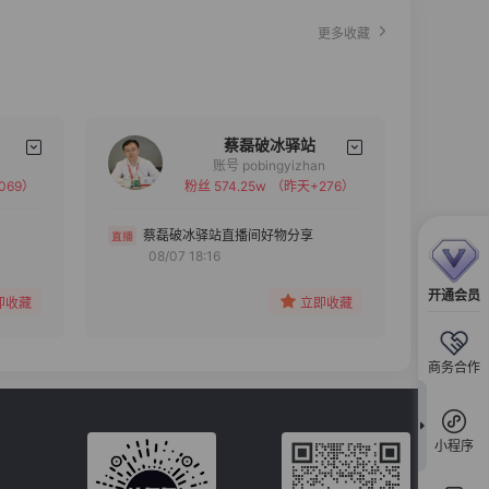
更多收藏
蔡磊破冰驿站
账号 pobingyizhan
069）
粉丝 574.25w
（昨天+276）
备注
分组
蔡磊破冰驿站直播间好物分享
08/07 18:16
收藏
开通会员
即收藏
立即收藏
商务合作
小程序