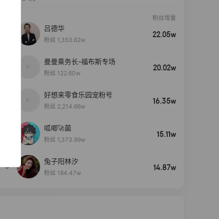
粉丝增量
吕德华
22.05w
粉丝 1,353.62w
曼曼乘务长-福布斯专场
20.02w
粉丝 122.60w
好想来零食乐园宠粉号
16.35w
粉丝 2,214.66w
呱唧🚀菌
4
15.11w
粉丝 1,373.99w
兔子阳林汐
5
14.87w
粉丝 184.47w