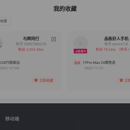
我的收藏
收藏
与辉同行
品栋好人手机
账号 56697889278
账号 danke116
粉丝 3,910.48w
粉丝 79.54w
（昨天+
备注
备注
分组
分组
2026行稳致远
17Pro Max 24期免息
08/07 07:06
08/07 17:31
收藏
收藏
立即收藏
立
移动端