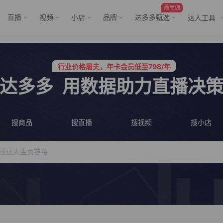
最高佣
直播
视频
小店
品牌
达多多甄选
达人工具
服务三只羊、董先生等行业头部客户
行业价格屠夫，年卡会员低至798/年
服务三只羊、董先生等行业头部客户
行业价格屠夫，年卡会员低至798/年
达多多
用数据助力直播决
搜商品
搜直播
搜视频
搜小店