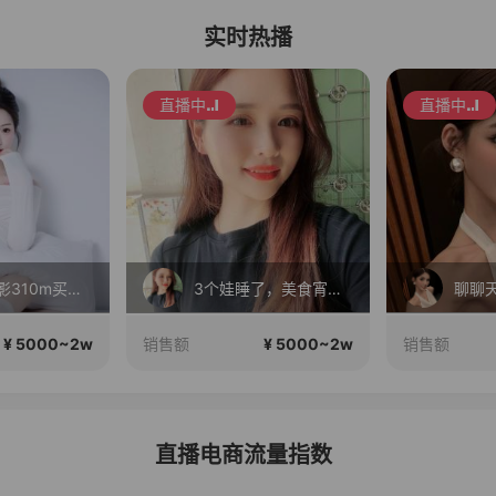
实时热播
直播中
直播中
毛戈平眼影310m买正送正！
3个娃睡了，美食宵夜聊天时间…
聊聊
¥ 5000~2w
¥ 5000~2w
销售额
销售额
直播电商流量指数