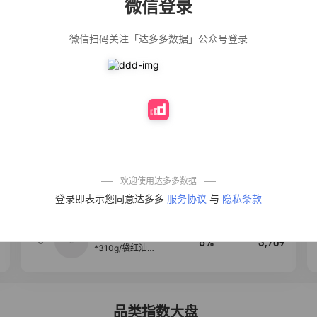
微信登录
佣金
热推达人
微信扫码关注「达多多数据」公众号登录
【净浮生】油污
28%
5,271
净厨房油烟机去
重油污去油王污
渍清洁剂油烟净
清洗剂
公仔牌顽渍净洗
20%
5,149
衣粉轻松搓洗去
污渍除菌除螨3倍
洁净去渍家用去
黄
一品欢【10包鲜
10%
4,321
凉皮】红油麻酱
鲜凉皮现做现发
免煮开袋即食劲
欢迎使用达多多数据
道爽口
艾草抽绳式免撕
4
50%
4,154
登录即表示您同意达多多
服务协议
与
隐私条款
垃圾袋大号特厚
自动收口厨房家
用宿舍不脏手实
惠装
麦醉侠 湿凉皮7袋
5
5%
3,709
*310g/袋红油麻
酱凉皮开袋即食
现做现发
品类指数大盘