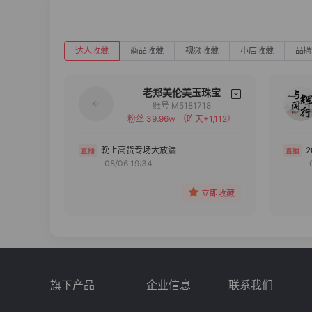
达人收藏
商品收藏
视频收藏
小店收藏
品牌
老郑美伦美玉珠宝
账号 M5181718
粉丝 39.96w
（昨天+1,112）
备注
分组
晚上高货专场大放漏
08/06 19:34
收藏
立即收藏
旗下产品
企业信息
联系我们