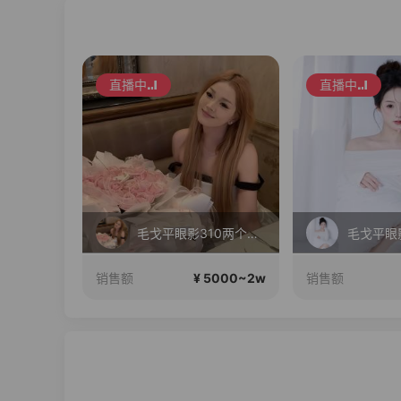
直播中
直播中
中国网韩束男士专场！男士小白泥洗面奶，更适合中国男人肤质！
毛戈平眼影310两个正装！
5000~2w
¥ 5000~2w
销售额
销售额