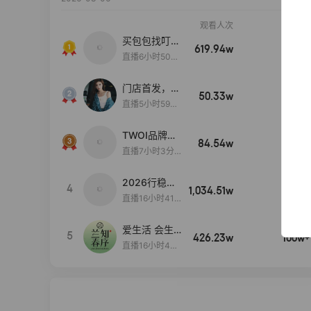
观看人次
销售额
买包包找叮
619.94w
100w+
当,一折购！
直播6小时50分
17秒
门店首发，秋
50.33w
100w+
款大上新！！
直播5小时59分
26秒
TWOI品牌直
84.54w
100w+
播间新款上
直播7小时3分5
新！！！
9秒
2026行稳致
4
1,034.51w
100w+
远
直播16小时41
分3秒
爱生活 会生
5
426.23w
100w+
活
直播16小时45
分48秒