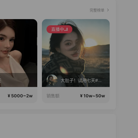
完整榜单
直播中
直播中
天
大肚子！试用七天#宝妈，上班族腰带
¥ 5000~2w
¥ 10w~50w
销售额
销售额