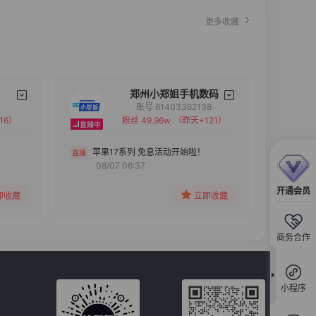
更多收藏
郑州小郑姐手机数码
账号 61403362138
16）
粉丝 49.96w
（昨天+121）
备注
分组
苹果17系列 免息活动开始啦！
08/07 06:37
收藏
开通会员
即收藏
立即收藏
商务合作
小程序