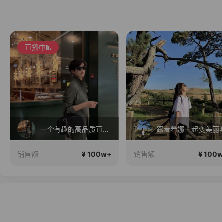
直播中
一个有趣的高品质直播间~
跟着希娜一起变美丽
¥ 100w+
¥ 100
销售额
销售额