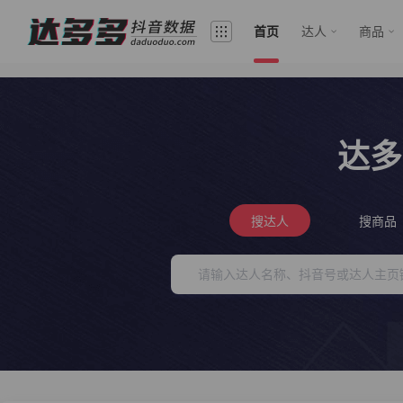
首页
达人
商品
达多
搜达人
搜商品