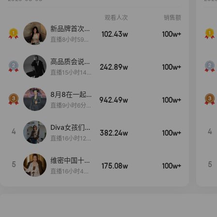
观看人次
销售额
新品牌首次大
102.43w
100w+
上新
直播8小时59分
7秒
高品质会说
242.89w
100w+
话….
直播15小时14
分50秒
8月8在一起
942.49w
100w+
生日献礼盛典
直播9小时6分1
2秒
Diva女孩们集
4
4
382.24w
100w+
合啦~意大利
直播16小时12
料特产来啦！
分
维密中国十周
5
5
175.08w
100w+
年 与你如此
直播16小时48
闪耀 抖音超
分34秒
级品牌日