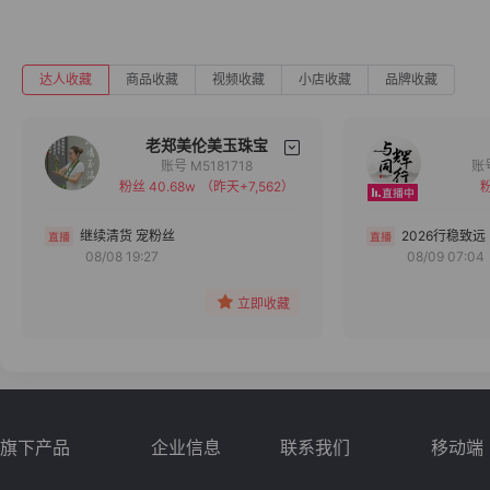
达人收藏
商品收藏
视频收藏
小店收藏
品牌收藏
老郑美伦美玉珠宝
账号 M5181718
粉丝 40.68w
（昨天+7,562）
粉
备注
分组
继续清货 宠粉丝
2026行稳致远
08/08 19:27
08/09 07:04
收藏
立即收藏
旗下产品
企业信息
联系我们
移动端