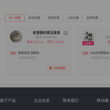
达人收藏
商品收藏
视频收藏
小店收藏
品牌收藏
老郑美伦美玉珠宝
账号 M5181718
粉丝 40.71w
（昨天+7,562）
粉
备注
分组
继续清货 宠粉丝
2026行稳致远
08/08 19:27
08/09 07:04
收藏
立即收藏
旗下产品
企业信息
联系我们
移动端