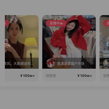
直播中
直播中
蕉滴滴美国户外场
夏季收官现货收
¥ 100w+
¥ 100
销售额
销售额