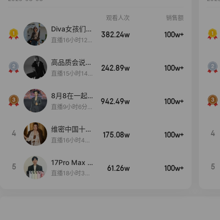
观看人次
销售额
Diva女孩们集
382.24w
100w+
合啦~意大利
直播16小时12
料特产来啦！
分
高品质会说
242.89w
100w+
话….
直播15小时14
分50秒
8月8在一起
942.49w
100w+
生日献礼盛典
直播9小时6分1
2秒
维密中国十周
4
4
175.08w
100w+
年 与你如此
直播16小时48
闪耀 抖音超
分34秒
级品牌日
17Pro Max 2
5
5
61.26w
100w+
4期免息
直播18小时35
分26秒