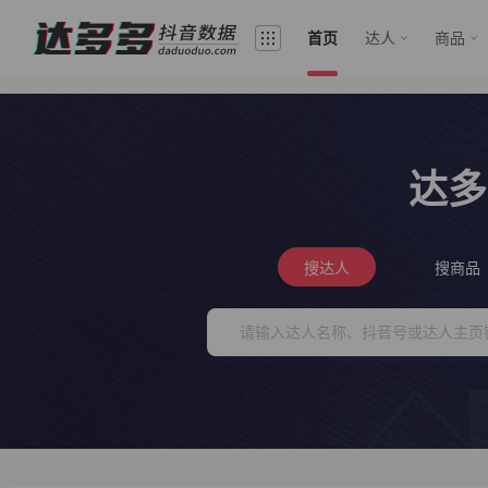
首页
达人
商品
达多
搜达人
搜商品