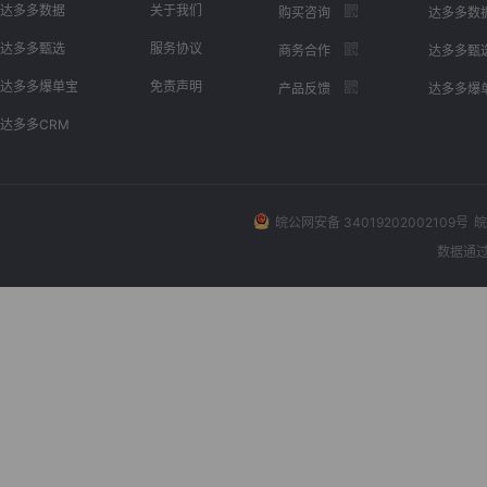
达多多数据
关于我们
购买咨询
达多多数
达多多甄选
服务协议
商务合作
达多多甄
达多多爆单宝
免责声明
产品反馈
达多多爆
达多多CRM
皖公网安备 34019202002109号
皖
数据通