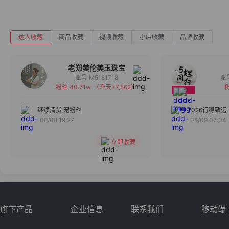
达人收藏
商品收藏
视频收藏
小店收藏
品牌收藏
老郑美伦美玉珠宝
账号 M5181718
粉丝 40.71w
（昨天+7,562）
粉
备注
分组
继续清货 宠粉丝
2026行稳致远
08/08 19:27
08/09 07:04
收藏
立即收藏
旗下产品
企业信息
联系我们
移动端