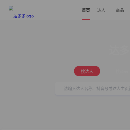
首页
达人
商品
达多
搜达人
搜商品