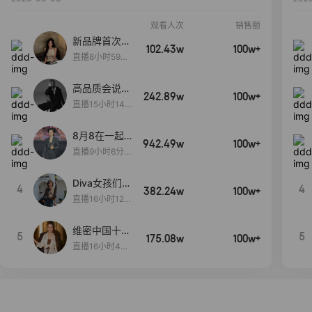
观看人次
销售额
新品牌首次大
102.43w
100w+
上新
直播8小时59分
7秒
高品质会说
242.89w
100w+
话….
直播15小时14
分50秒
8月8在一起
942.49w
100w+
生日献礼盛典
直播9小时6分1
2秒
Diva女孩们集
4
4
382.24w
100w+
合啦~意大利
直播16小时12
料特产来啦！
分
维密中国十周
5
5
175.08w
100w+
年 与你如此
直播16小时48
闪耀 抖音超
分34秒
级品牌日