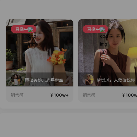
直播中
直播中
赫拉奥秘六周年粉丝节！
清贵风，大数
¥ 100w+
¥ 100
销售额
销售额