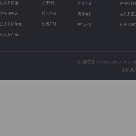
达多多数据
关于我们
购买咨询
达多多数
达多多甄选
服务协议
商务合作
达多多甄
达多多爆单宝
免责声明
产品反馈
达多多爆
达多多CRM
皖公网安备 34019202002109号
皖
数据通