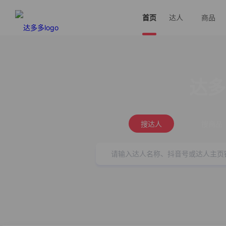
首页
达人
商品
达多
搜达人
搜商品