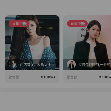
直播中
直播中
门店首发，秋款大上新！！
买包包找叮当,一折购
¥ 100w+
¥ 100
销售额
销售额