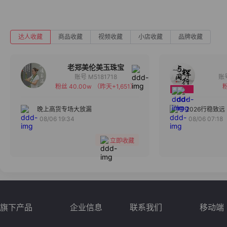
达人收藏
商品收藏
视频收藏
小店收藏
品牌收藏
老郑美伦美玉珠宝
账号 M5181718
粉丝 40.00w
（昨天+1,651）
粉
备注
分组
晚上高货专场大放漏
2026行稳致远
08/06 19:34
08/06 07:18
收藏
立即收藏
旗下产品
企业信息
联系我们
移动端