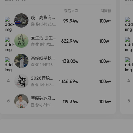
观看人次
销售额
晚上高货专场
99.94w
100w+
大放漏
直播4小时2分5
8秒
爱生活 会生
622.94w
100w+
活
直播16小时24
分31秒
高端线早秋现
138.02w
100w+
货首发
直播11小时18分
50秒
2026行稳致
4
4
1,146.69w
100w+
远
直播16小时20
分34秒
蔡磊破冰驿站
5
5
119.36w
100w+
直播间好物分
直播5小时58分
享
23秒