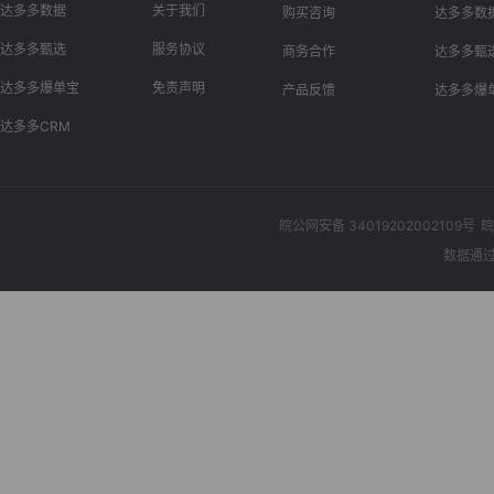
达多多数据
关于我们
购买咨询
达多多数
达多多甄选
服务协议
商务合作
达多多甄
达多多爆单宝
免责声明
产品反馈
达多多爆
达多多CRM
皖公网安备 34019202002109号
皖
数据通