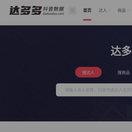
首页
达人
商品
达多
搜达人
搜商品