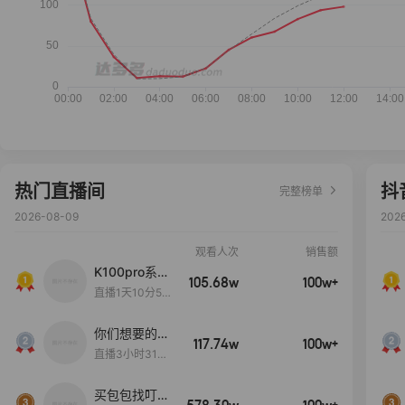
热门直播间
抖
完整榜单
2026-08-09
202
观看人次
销售额
K100pro系列
105.68w
100w+
新品预约中~
直播1天10分58
秒
你们想要的
117.74w
100w+
包！终于来
直播3小时31分
了！包你满
30秒
意！
买包包找叮