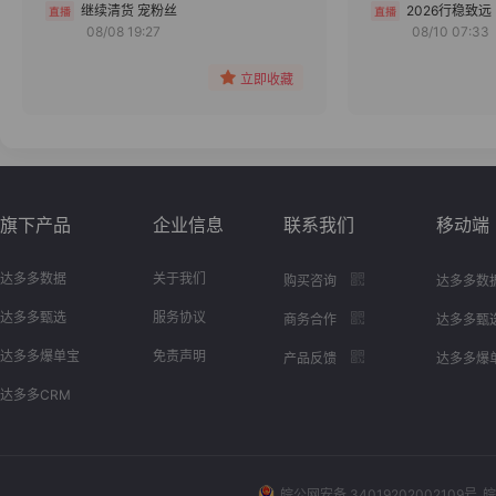
分组
继续清货 宠粉丝
2026行稳致远
08/08 19:27
08/10 07:33
收藏
立即收藏
旗下产品
企业信息
联系我们
移动端
达多多数据
关于我们
购买咨询
达多多数
达多多甄选
服务协议
商务合作
达多多甄
达多多爆单宝
免责声明
产品反馈
达多多爆
达多多CRM
皖公网安备 34019202002109号
皖