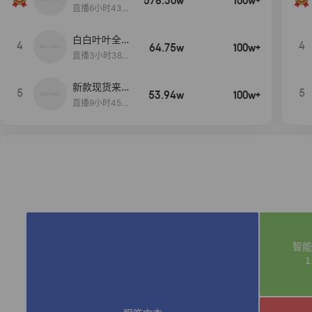
578.30w
100w+
当,一折购！
直播6小时43分
2秒
白白叶叶全品
4
4
64.75w
100w+
类好物补贴节
直播3小时38分
~
57秒
新款现货来了
5
5
53.94w
100w+
～
直播9小时45分
2秒