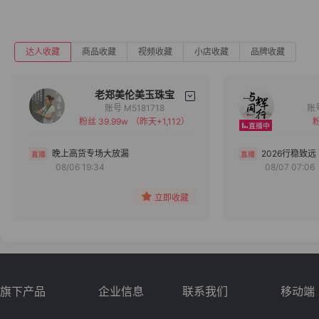
达人收藏
商品收藏
视频收藏
小店收藏
品牌收藏
老郑美伦美玉珠宝
账号 M5181718
粉丝 39.99w
（昨天+1,112）
粉
备注
分组
晚上高货专场大放漏
2026行稳致远
08/06 19:34
08/07 07:06
收藏
立即收藏
旗下产品
企业信息
联系我们
移动端