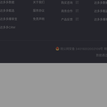
达多多数据
关于我们
购买咨询
达多多数
达多多甄选
服务协议
商务合作
达多多甄
达多多爆单宝
免责声明
产品反馈
达多多爆
达多多CRM
皖公网安备 34019202002109号
皖
数据通