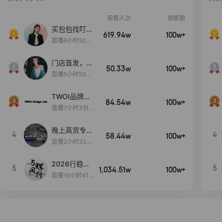
观看人次
销售额
买包包找叮
619.94w
100w+
当,一折购！
直播6小时50分
17秒
门店首发，秋
50.33w
100w+
款大上新！！
直播5小时59分
26秒
TWOI品牌直
84.54w
100w+
播间新款上
直播7小时3分5
新！！！
9秒
晚上高货专场
4
4
58.44w
100w+
大放漏
直播2小时32分
42秒
2026行稳致
5
5
1,034.51w
100w+
远
直播16小时41
分3秒