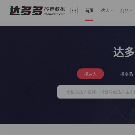
首页
达人
商品
达多
搜达人
搜商品