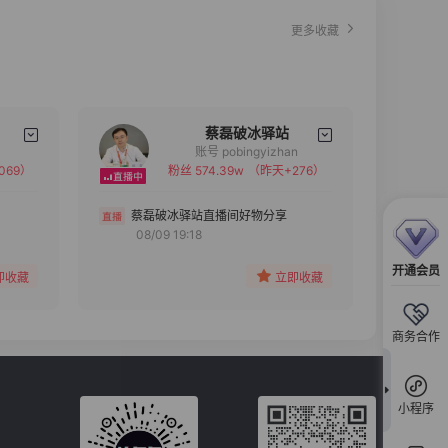
更多收藏
蔡磊破冰驿站
账号 pobingyizhan
069）
粉丝 574.39w
（昨天+276）
备注
分组
蔡磊破冰驿站直播间好物分享
08/09 19:18
收藏
开通会员
即收藏
立即收藏
商务合作
小程序