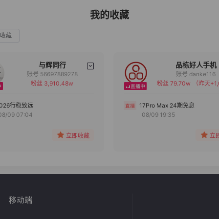
我的收藏
收藏
与辉同行
品栋好人手机
账号 56697889278
账号 danke116
粉丝 3,910.48w
粉丝 79.70w
（昨天+1,
备注
备注
分组
分组
2026行稳致远
17Pro Max 24期免息
08/09 07:04
08/09 19:35
收藏
收藏
立即收藏
立
移动端