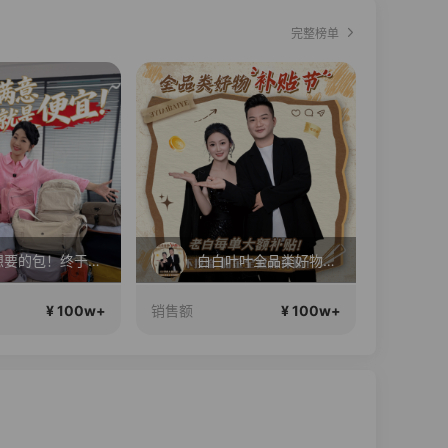
完整榜单
直播中
你们想要的包！终于来了！包你满意！
白白叶叶全品类好物补贴节~
新
¥ 100w+
¥ 100w+
销售额
销售额