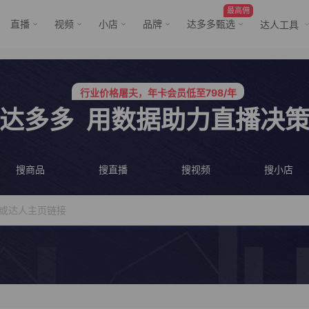
最高佣
直播
视频
小店
品牌
达多多甄选
达人工具
行业价格屠夫，年卡会员低至798/年
服务三只羊、董先生等行业头部客户
行业价格屠夫，年卡会员低至798/年
服务三只羊、董先生等行业头部客户
达多多
用数据助力直播决
搜商品
搜直播
搜视频
搜小店