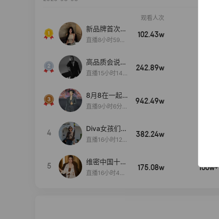
观看人次
销售额
新品牌首次大
102.43w
100w+
上新
直播8小时59分
7秒
高品质会说
242.89w
100w+
话….
直播15小时14
分50秒
8月8在一起
942.49w
100w+
生日献礼盛典
直播9小时6分1
2秒
Diva女孩们集
4
382.24w
100w+
合啦~意大利
直播16小时12
料特产来啦！
分
维密中国十周
5
175.08w
100w+
年 与你如此
直播16小时48
闪耀 抖音超
分34秒
级品牌日