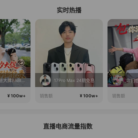
实时热播
丝芙兰入驻大牌BABI！竟然打到这个价？？
17Pro Max 24期免息
¥ 100w+
¥ 100w+
销售额
销售额
直播电商流量指数