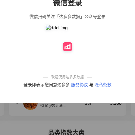
微信登录
佣金
热推达人
微信扫码关注「达多多数据」公众号登录
公仔牌顽渍净洗
20%
4,906
衣粉轻松搓洗去
污渍除菌除螨3倍
洁净去渍家用去
黄
【净浮生】油污
28%
4,849
净厨房油烟机去
重油污去油王污
渍清洁剂油烟净
清洗剂
一品欢【10包鲜
10%
4,294
凉皮】红油麻酱
鲜凉皮现做现发
免煮开袋即食劲
欢迎使用达多多数据
道爽口
【爆款推荐】力
4
12%
3,530
登录即表示您同意达多多
服务协议
与
隐私条款
士依兰香沐浴露
持久留香经典幽
莲家庭装官方正
品
麦醉侠 湿凉皮7袋
5
5%
3,260
*310g/袋红油麻
酱凉皮开袋即食
现做现发
品类指数大盘