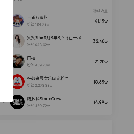
粉丝增量
王者万象棋
41.15w
粉丝 184.78w
笑笑姐👑8月8早8点《在一起》
32.40w
生日盛典
粉丝 643.62w
画梅
21.20w
粉丝 459.23w
好想来零食乐园宠粉号
4
18.65w
粉丝 2,278.83w
飓多多StormCrew
5
14.99w
粉丝 450.72w