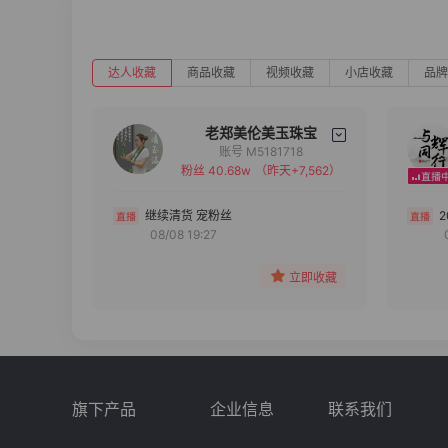
达人收藏
商品收藏
视频收藏
小店收藏
品牌
老郑美伦美玉珠宝
账号 M5181718
粉丝 40.68w
（昨天+7,562）
备注
分组
继续清货 宠粉丝
08/08 19:27
收藏
立即收藏
旗下产品
企业信息
联系我们