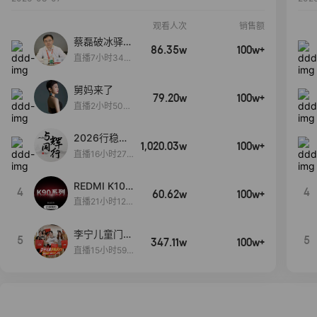
观看人次
销售额
蔡磊破冰驿站
86.35w
100w+
直播间好物分
直播7小时34分
享
3秒
舅妈来了
79.20w
100w+
直播2小时50分
53秒
2026行稳致
1,020.03w
100w+
远
直播16小时27
分18秒
REDMI K100
4
4
60.62w
100w+
Pro系列新品
直播21小时12
手机预约开
分59秒
启！
李宁儿童门店
5
5
347.11w
100w+
爆款赤兔8pr
直播15小时59
o终于有货
分52秒
了，全网销冠
刷新历史底价