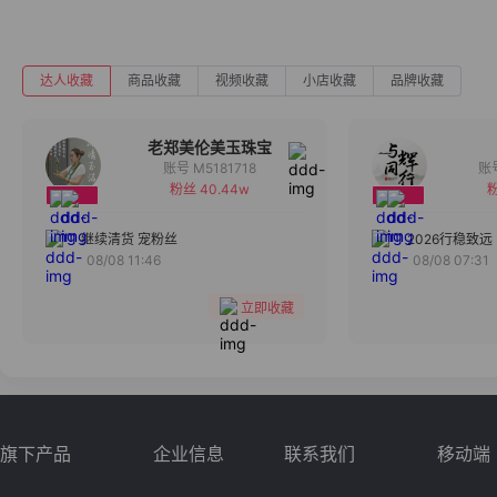
达人收藏
商品收藏
视频收藏
小店收藏
品牌收藏
老郑美伦美玉珠宝
账号 M5181718
粉丝 40.44w
粉
备注
分组
继续清货 宠粉丝
2026行稳致远
08/08 11:46
08/08 07:31
收藏
立即收藏
旗下产品
企业信息
联系我们
移动端