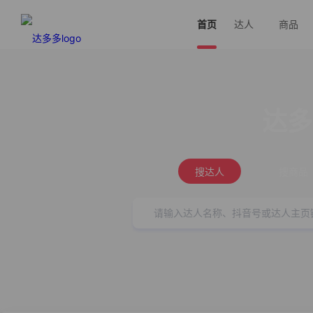
首页
达人
商品
达多
搜达人
搜商品