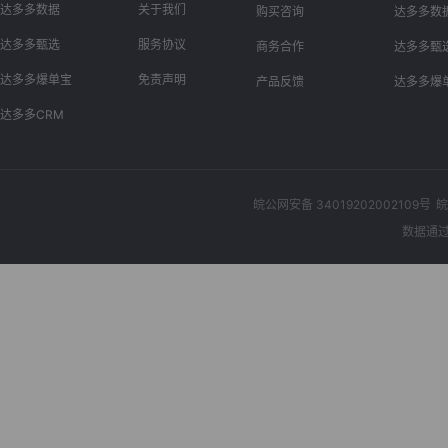
达多多数据
关于我们
购买咨询
达多多数
达多多甄选
服务协议
商务合作
达多多甄
达多多爆单宝
免责声明
产品反馈
达多多爆
达多多CRM
皖公网安备 34019202002109号
皖
数据通