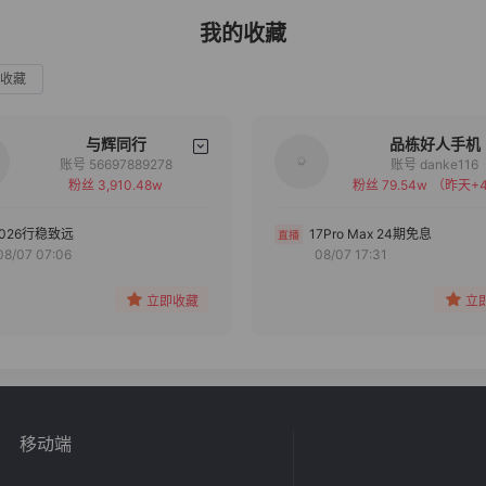
我的收藏
收藏
与辉同行
品栋好人手机
账号 56697889278
账号 danke116
粉丝 3,910.48w
粉丝 79.54w
（昨天+4
备注
备注
分组
分组
2026行稳致远
17Pro Max 24期免息
08/07 07:06
08/07 17:31
收藏
收藏
立即收藏
立
移动端