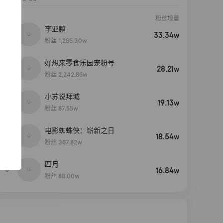
粉丝增量
李亚鹏
33.34w
粉丝 1,285.30w
好想来零食乐园宠粉号
28.21w
粉丝 2,242.86w
小苏说拜城
19.13w
粉丝 87.55w
电影蜘蛛侠：崭新之日
4
18.54w
粉丝 367.82w
四月
5
16.84w
粉丝 88.00w