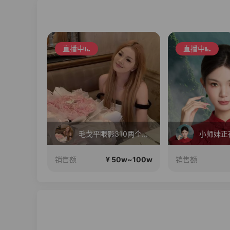
直播中
直播中
七夕情人节 大牌数码 疯狂补贴
毛戈平眼影310两个正装！
0w~100w
¥ 50w~100w
销售额
销售额