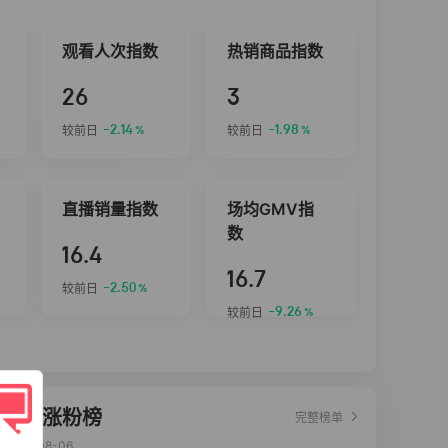
观看人次指数
热销商品指数
26
3
-2.14
-1.98
较前日
较前日
%
%
直播销量指数
场均GMV指
数
16.4
16.7
-2.50
较前日
%
-9.26
较前日
%
达人涨粉榜
完整榜单
2026-08-06