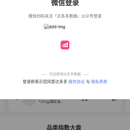
微信登录
佣金
热推达人
微信扫码关注「达多多数据」公众号登录
法式气质温柔风
12%
139
荷叶边长袖衬衫
女设计感小众秋
季大码mm宽松上
衣潮
公仔牌顽渍净洗
20%
138
衣粉轻松搓洗去
污渍除菌除螨3倍
洁净去渍家用去
黄
防盗刷金属卡包
50%
100
男士不锈钢卡片
包女式防消磁小
巧卡盒卡套
欢迎使用达多多数据
【试吃两包】松
4
40%
95
登录即表示您同意达多多
服务协议
与
隐私条款
茸红烧酱汁红烧
肉大棒骨红烧排
骨调味酱D
麦醉侠 湿凉皮7袋
5
5%
87
*310g/袋红油麻
酱凉皮开袋即食
现做现发
品类指数大盘