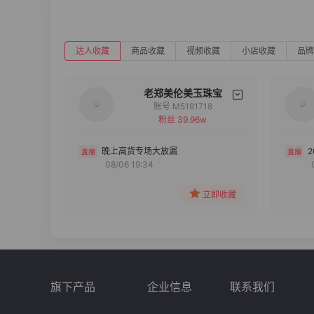
达人收藏
商品收藏
视频收藏
小店收藏
品牌
老郑美伦美玉珠宝
账号 M5181718
粉丝 39.96w
备注
分组
晚上高货专场大放漏
08/06 19:34
收藏
立即收藏
旗下产品
企业信息
联系我们