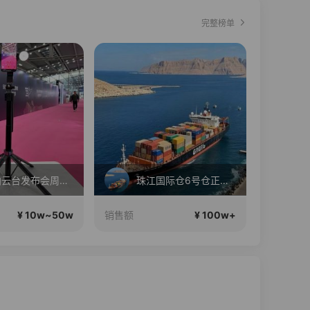
完整榜单
Ai跟拍云台发布会周年大促
珠江国际仓6号仓正在直播
¥ 10w~50w
¥ 100w+
销售额
销售额