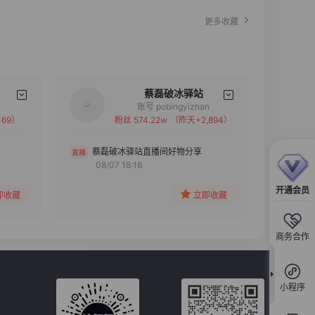
更多收藏
蔡磊破冰驿站
账号 pobingyizhan
69）
粉丝 574.22w
（昨天+2,894）
备注
分组
蔡磊破冰驿站直播间好物分享
08/07 18:16
收藏
开通会员
即收藏
立即收藏
商务合作
小程序