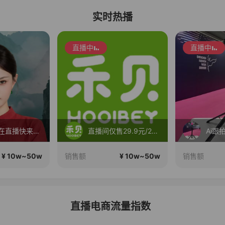
实时热播
直播中
直播中
小师妹正在直播快来看看吧~
直播间仅售29.9元/2支，禾贝儿童防蛀牙膏【买一发二】！
¥ 10w~50w
¥ 10w~50w
销售额
销售额
直播电商流量指数