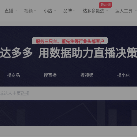
最高佣
直播
视频
小店
品牌
达多多甄选
达人工具
服务三只羊、董先生等行业头部客户
行业价格屠夫，年卡会员低至798/年
服务三只羊、董先生等行业头部客户
行业价格屠夫，年卡会员低至798/年
达多多
用数据助力直播决
搜商品
搜直播
搜视频
搜小店