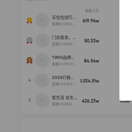
观看人次
销售额
买包包找叮
619.94w
100w+
当,一折购！
直播6小时50分
17秒
门店首发，秋
50.33w
100w+
款大上新！！
直播5小时59分
26秒
TWOI品牌直
84.54w
100w+
播间新款上
直播7小时3分5
新！！！
9秒
2026行稳致
4
1,034.51w
100w+
远
直播16小时41
分3秒
爱生活 会生
5
426.23w
100w+
活
直播16小时45
分48秒