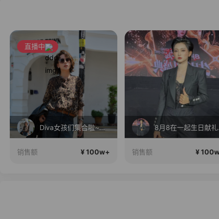
直播中
Diva女孩们集合啦~意大利料特产来啦！
8月
¥ 100w+
¥ 100
销售额
销售额