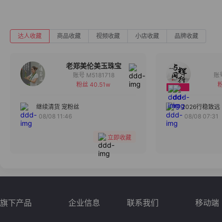
达人收藏
商品收藏
视频收藏
小店收藏
品牌收藏
老郑美伦美玉珠宝
账号 M5181718
粉丝 40.51w
粉
备注
分组
继续清货 宠粉丝
2026行稳致远
08/08 11:46
08/08 07:31
收藏
立即收藏
旗下产品
企业信息
联系我们
移动端