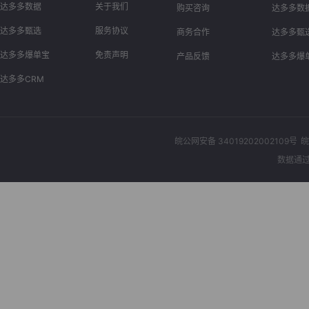
达多多数据
关于我们
购买咨询
达多多数
达多多甄选
服务协议
商务合作
达多多甄
达多多爆单宝
免责声明
产品反馈
达多多爆
达多多CRM
皖公网安备 34019202002109号
皖
数据通