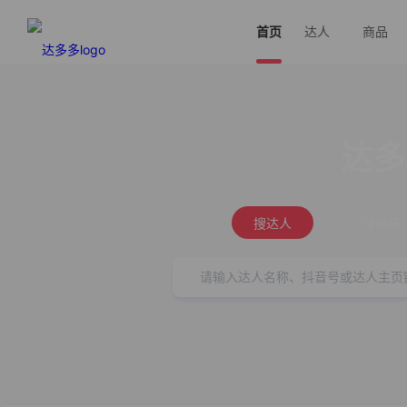
首页
达人
商品
达多
搜达人
搜商品