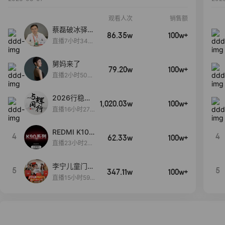
观看人次
销售额
蔡磊破冰驿站
86.35w
100w+
直播间好物分
直播7小时34分
享
3秒
舅妈来了
79.20w
100w+
直播2小时50分
53秒
2026行稳致
1,020.03w
100w+
远
直播16小时27
分18秒
REDMI K100
4
4
62.33w
100w+
Pro系列新品
直播23小时26
手机预约开
分43秒
启！
李宁儿童门店
5
5
347.11w
100w+
爆款赤兔8pr
直播15小时59
o终于有货
分52秒
了，全网销冠
刷新历史底价