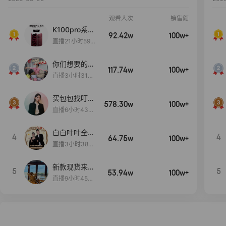
观看人次
销售额
K100pro系列
92.42w
100w+
新品预约中~
直播21小时59
分25秒
你们想要的
117.74w
100w+
包！终于来
直播3小时31分
了！包你满
30秒
意！
买包包找叮
578.30w
100w+
当,一折购！
直播6小时43分
2秒
白白叶叶全品
4
4
64.75w
100w+
类好物补贴节
直播3小时38分
~
57秒
新款现货来了
5
5
53.94w
100w+
～
直播9小时45分
2秒