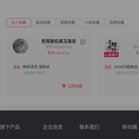
达人收藏
商品收藏
视频收藏
小店收藏
品牌收藏
老郑美伦美玉珠宝
账号 M5181718
粉丝 40.67w
粉
备注
分组
继续清货 宠粉丝
2026行稳致远
08/08 19:27
08/10 07:33
收藏
立即收藏
旗下产品
企业信息
联系我们
移动端