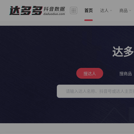
首页
达人
商品
达多
搜达人
搜商品