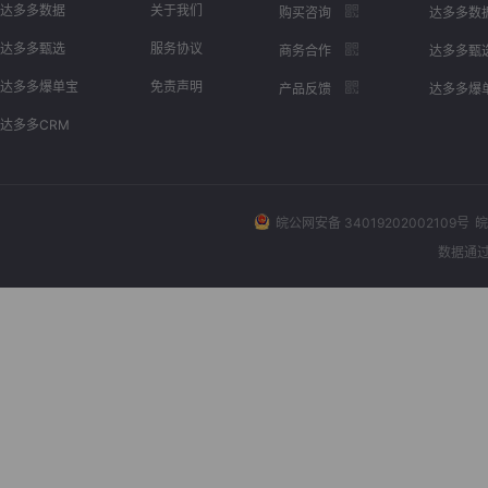
达多多数据
关于我们
购买咨询
达多多数
达多多甄选
服务协议
商务合作
达多多甄
达多多爆单宝
免责声明
产品反馈
达多多爆
达多多CRM
皖公网安备 34019202002109号
皖
数据通