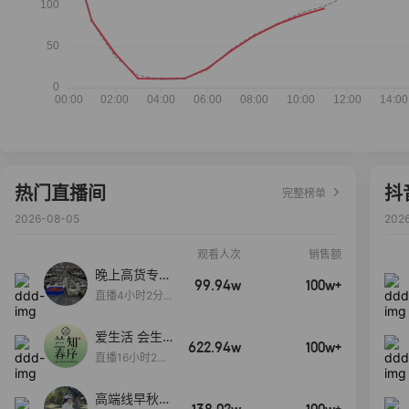
热门直播间
抖
完整榜单
2026-08-05
202
观看人次
销售额
晚上高货专场
99.94w
100w+
大放漏
直播4小时2分5
8秒
爱生活 会生
622.94w
100w+
活
直播16小时24
分31秒
高端线早秋现