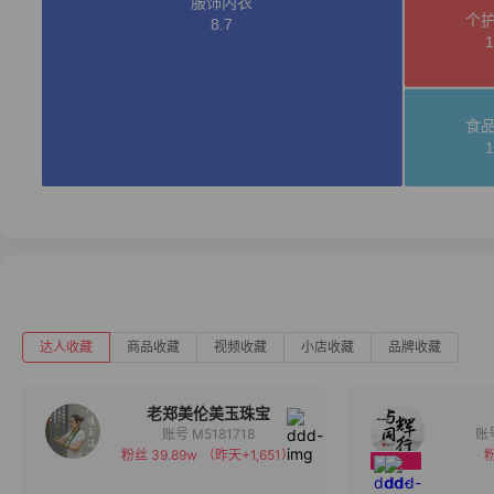
达人收藏
商品收藏
视频收藏
小店收藏
品牌收藏
老郑美伦美玉珠宝
账号 M5181718
粉丝 39.89w
（昨天+1,651）
粉
备注