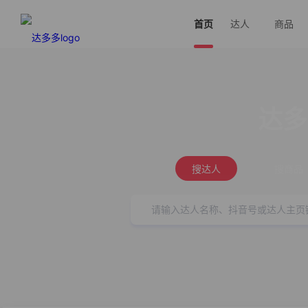
首页
达人
商品
达多
搜达人
搜商品