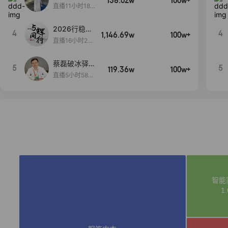
138.02w
100w+
货首发
直播11小时18分
50秒
2026行稳致
4
4
1,146.69w
100w+
远
直播16小时20
分34秒
蔡磊破冰驿站
5
5
119.36w
100w+
直播间好物分
直播5小时58分
享
23秒