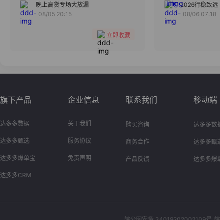
分组
晚上高货专场大放漏
2026行稳致远
08/05 20:15
08/06 07:18
收藏
立即收藏
旗下产品
企业信息
联系我们
移动端
达多多数据
关于我们
购买咨询
达多多数
达多多甄选
服务协议
商务合作
达多多甄
达多多爆单宝
免责声明
产品反馈
达多多爆
达多多CRM
皖公网安备 34019202002109号
皖