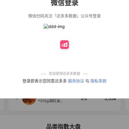
微信登录
佣金
热推达人
微信扫码关注「达多多数据」公众号登录
公仔牌顽渍净洗
20%
5,034
衣粉轻松搓洗去
污渍除菌除螨3倍
洁净去渍家用去
黄
【净浮生】油污
28%
5,031
净厨房油烟机去
重油污去油王污
渍清洁剂油烟净
清洗剂
一品欢【10包鲜
10%
4,241
凉皮】红油麻酱
鲜凉皮现做现发
免煮开袋即食劲
欢迎使用达多多数据
道爽口
艾草抽绳式免撕
4
50%
3,640
登录即表示您同意达多多
服务协议
与
隐私条款
垃圾袋大号特厚
自动收口厨房家
用宿舍不脏手实
惠装
麦醉侠 湿凉皮7袋
5
5%
3,554
*310g/袋红油麻
酱凉皮开袋即食
现做现发
品类指数大盘