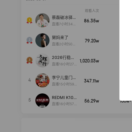
观看人次
销售额
蔡磊破冰驿站
86.35w
100w+
直播间好物分
直播7小时34分
享
3秒
舅妈来了
79.20w
100w+
直播2小时50分
53秒
2026行稳致
1,020.03w
100w+
远
直播16小时27
分18秒
李宁儿童门店
4
347.11w
100w+
爆款赤兔8pr
直播15小时59
o终于有货
分52秒
了，全网销冠
REDMI K100
5
刷新历史底价
56.29w
100w+
Pro系列新品
直播16小时57
手机预约开
分20秒
启！