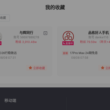
我的收藏
收藏
与辉同行
品栋好人手机
账号 56697889278
账号 danke116
粉丝 3,910.48w
粉丝 79.59w
（昨天+4
备注
备注
分组
分组
2026行稳致远
17Pro Max 24期免息
08/08 07:31
08/08 07:58
收藏
收藏
立即收藏
立
移动端