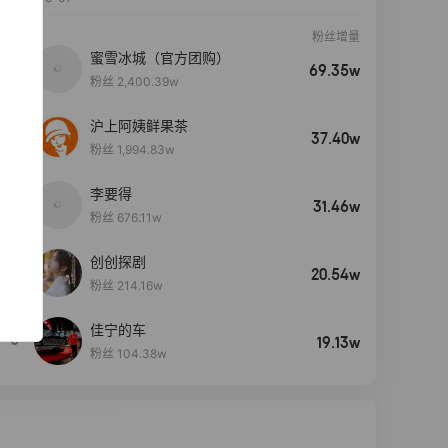
粉丝增量
蜜雪冰城（官方团购）
69.35w
粉丝 2,400.39w
沪上阿姨鲜果茶
37.40w
粉丝 1,994.83w
李要得
31.46w
粉丝 676.11w
创创探剧
4
20.54w
粉丝 214.16w
佳宁的车
5
19.13w
粉丝 104.38w