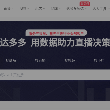
最高佣
直播
视频
小店
品牌
达多多甄选
达人工具
服务三只羊、董先生等行业头部客户
行业价格屠夫，年卡会员低至798/年
服务三只羊、董先生等行业头部客户
行业价格屠夫，年卡会员低至798/年
达多多
用数据助力直播决
搜商品
搜直播
搜视频
搜小店