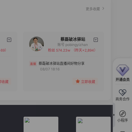
更多收藏
蔡磊破冰驿站
账号 pobingyizhan
69）
粉丝 574.23w
（昨天+2,894）
备注
分组
蔡磊破冰驿站直播间好物分享
08/07 18:16
收藏
开通会员
即收藏
立即收藏
商务合作
小程序