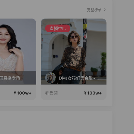
完整榜单
直播中
直播中
韩国直播专场
Diva女孩们集合啦~意大利料特产来啦！
¥ 100w+
¥ 100w+
销售额
销售额