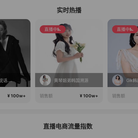
实时热播
直播中
直播中
说话….
黄琴姐弟韩国溯源
Gik
¥ 100w+
¥ 100w+
销售额
销售额
直播电商流量指数