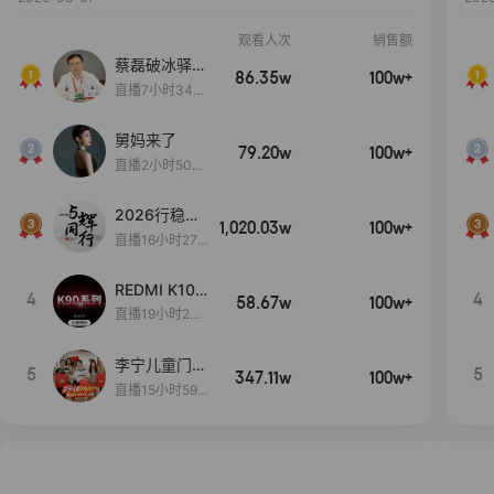
观看人次
销售额
蔡磊破冰驿站
86.35w
100w+
直播间好物分
直播7小时34分
享
3秒
舅妈来了
79.20w
100w+
直播2小时50分
53秒
2026行稳致
1,020.03w
100w+
远
直播16小时27
分18秒
REDMI K100
4
4
58.67w
100w+
Pro系列新品
直播19小时24
手机预约开
分48秒
启！
李宁儿童门店
5
5
347.11w
100w+
爆款赤兔8pr
直播15小时59
o终于有货
分52秒
了，全网销冠
刷新历史底价