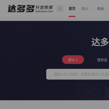
首页
达人
商品
达多
搜达人
搜商品