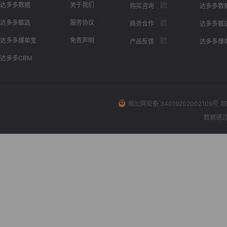
达多多数据
关于我们
购买咨询
达多多数
达多多甄选
服务协议
商务合作
达多多甄
达多多爆单宝
免责声明
产品反馈
达多多爆
达多多CRM
皖公网安备 34019202002109号
皖
数据通