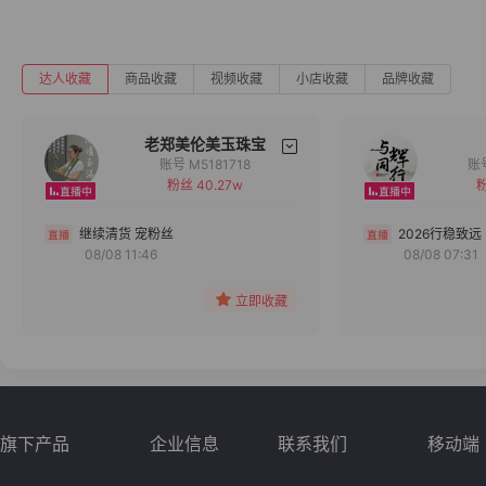
达人收藏
商品收藏
视频收藏
小店收藏
品牌收藏
老郑美伦美玉珠宝
账号 M5181718
粉丝 40.27w
粉
备注
分组
继续清货 宠粉丝
2026行稳致远
08/08 11:46
08/08 07:31
收藏
立即收藏
旗下产品
企业信息
联系我们
移动端