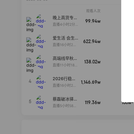
观看人次
销售额
晚上高货专场
99.94w
100w+
大放漏
直播4小时2分5
8秒
爱生活 会生
622.94w
100w+
活
直播16小时24
分31秒
高端线早秋现
138.02w
100w+
货首发
直播11小时18分
50秒
2026行稳致
4
1,146.69w
100w+
远
直播16小时20
分34秒
蔡磊破冰驿站
5
119.36w
100w+
直播间好物分
直播5小时58分
享
23秒