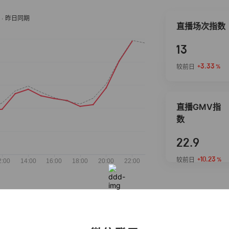
直播场次指数
13
+3.33
较前日
%
直播GMV指
数
22.9
+10.23
较前日
%
抖音热推商品
完整榜单
2026-08-05