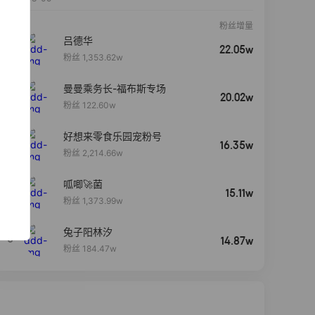
粉丝增量
吕德华
22.05w
粉丝 1,353.62w
曼曼乘务长-福布斯专场
20.02w
粉丝 122.60w
好想来零食乐园宠粉号
16.35w
粉丝 2,214.66w
呱唧🚀菌
4
15.11w
粉丝 1,373.99w
兔子阳林汐
5
14.87w
粉丝 184.47w