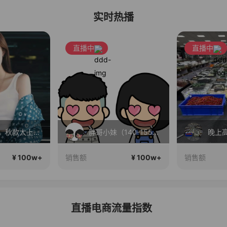
实时热播
直播中
直播中
门店首发，秋款大上新！！
胖哥小妹（140-155小个子穿搭）正在直播
晚上
¥ 100w+
¥ 100w+
销售额
销售额
直播电商流量指数