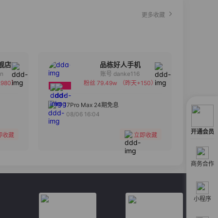
更多收藏
舰店
品栋好人手机
an
账号 danke116
980）
粉丝 79.49w
（昨天+150）
备注
分组
17Pro Max 24期免息
08/06 16:04
收藏
开通会员
即收藏
立即收藏
商务合作
小程序