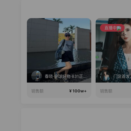
直播中
分享
春晓·全球好物·831正在直播
¥ 100w+
¥ 100w+
销售额
销售额