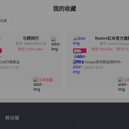
我的收藏
收藏
与辉同行
Redmi红米官方旗
账号 56697889278
账号 redmizhiboji
粉丝 3,910.48w
粉丝 161.05w
（昨天+2,
备注
备注
分组
分组
2026行稳致远
K100pro系列新品预约中~
08/06 07:18
08/06 18:40
收藏
收藏
立即收藏
立
移动端