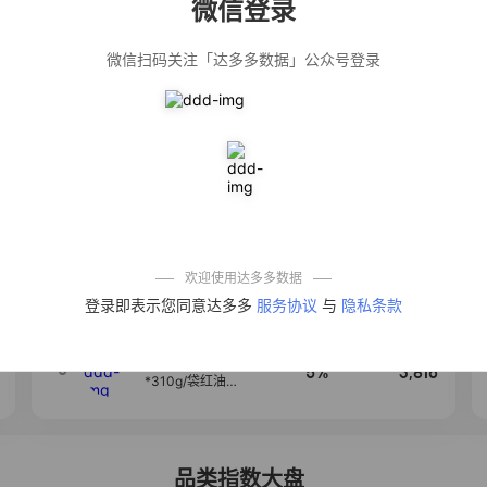
微信登录
佣金
热推达人
微信扫码关注「达多多数据」公众号登录
【净浮生】油污
28%
5,199
净厨房油烟机去
重油污去油王污
渍清洁剂油烟净
清洗剂
公仔牌顽渍净洗
20%
5,177
衣粉轻松搓洗去
污渍除菌除螨3倍
洁净去渍家用去
黄
【75只装】手提
50%
4,303
式垃圾袋子穿绳
加厚家用宿舍塑
料袋厨房抽绳式
欢迎使用达多多数据
垃圾袋
一品欢【10包鲜
4
10%
4,286
登录即表示您同意达多多
服务协议
与
隐私条款
凉皮】红油麻酱
鲜凉皮现做现发
免煮开袋即食劲
道爽口
麦醉侠 湿凉皮7袋
5
5%
3,816
*310g/袋红油麻
酱凉皮开袋即食
现做现发
品类指数大盘