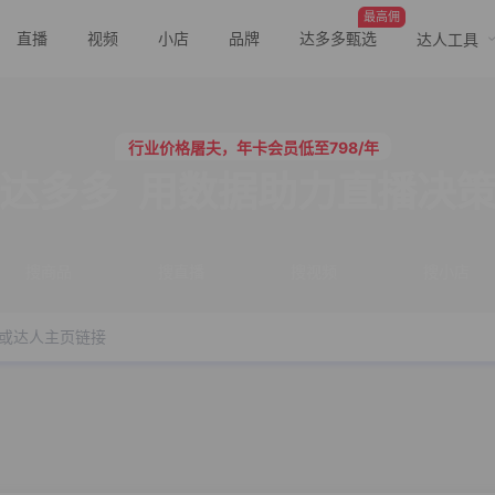
最高佣
直播
视频
小店
品牌
达多多甄选
达人工具
行业价格屠夫，年卡会员低至798/年
服务三只羊、董先生等行业头部客户
行业价格屠夫，年卡会员低至798/年
服务三只羊、董先生等行业头部客户
达多多
用数据助力直播决
搜商品
搜直播
搜视频
搜小店