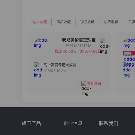
达人收藏
商品收藏
视频收藏
小店收藏
品牌
老郑美伦美玉珠宝
账号 M5181718
粉丝 40.00w
（昨天+1,651）
备注
分组
晚上高货专场大放漏
08/06 19:34
收藏
立即收藏
旗下产品
企业信息
联系我们